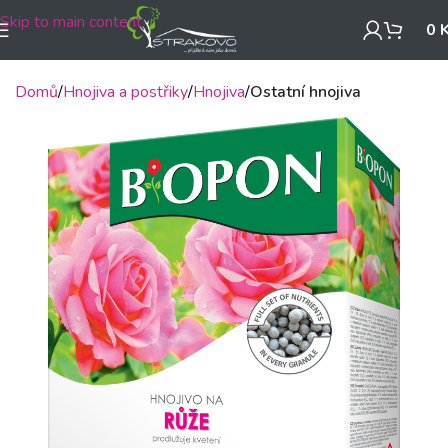
Skip to main content
0
Domů
Hnojiva a postřiky
Hnojiva
Ostatní hnojiva