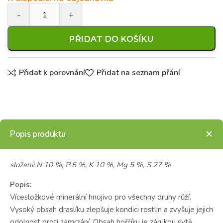
PŘIDAT DO KOŠÍKU
Přidat k porovnání
Přidat na seznam přání
Popis produktu
složení: N 10 %, P 5 %, K 10 %, Mg 5 %, S 27 %
Popis:
Vícesložkové minerální hnojivo pro všechny druhy růží.
Vysoký obsah draslíku zlepšuje kondici rostlin a zvyšuje jejich
odolnost proti zamrzání. Obsah hořčíku je zárukou sytě