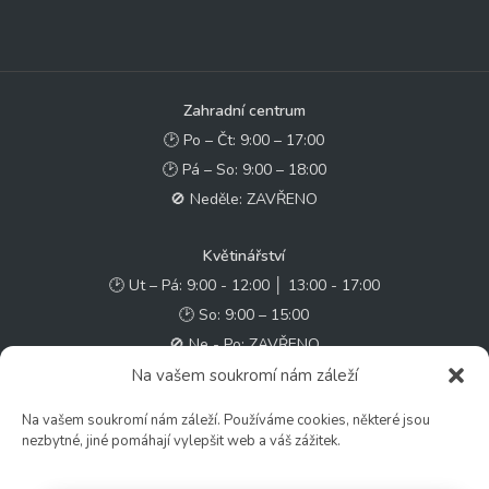
Zahradní centrum
🕑 Po – Čt: 9:00 – 17:00
🕑 Pá – So: 9:00 – 18:00
🚫 Neděle: ZAVŘENO
Květinářství
🕑 Ut – Pá: 9:00 - 12:00 │ 13:00 - 17:00
🕑 So: 9:00 – 15:00
🚫 Ne - Po: ZAVŘENO
Na vašem soukromí nám záleží
Rychlý kontakt:
Na vašem soukromí nám záleží. Používáme cookies, některé jsou
✉️ e-shop@zcstrakovo.cz
nezbytné, jiné pomáhají vylepšit web a váš zážitek.