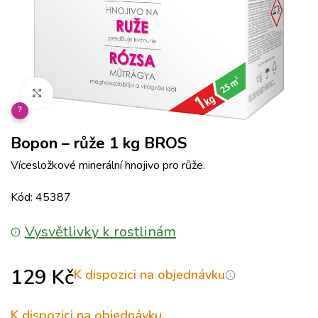
Klikněte pro zvětšení
?
Bopon – růže 1 kg BROS
Vícesložkové minerální hnojivo pro růže.
Kód: 45387
Vysvětlivky k rostlinám
129
Kč
K dispozici na objednávku
K dispozici na objednávku