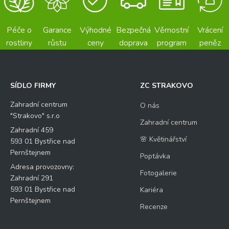
Péče o
Garance
Výhodné
Bezpečná
Věrnostní
Vrácení
rostliny
růstu
ceny
doprava
program
peněz
SÍDLO FIRMY
ZC STRAKOVO
Zahradní centrum
O nás
"Strakovo" s.r.o
Zahradní centrum
Zahradní 459
🌸 Květinářství
593 01 Bystřice nad
Pernštejnem
Poptávka
Adresa provozovny:
Fotogalerie
Zahradní 291
593 01 Bystřice nad
Kariéra
Pernštejnem
Recenze