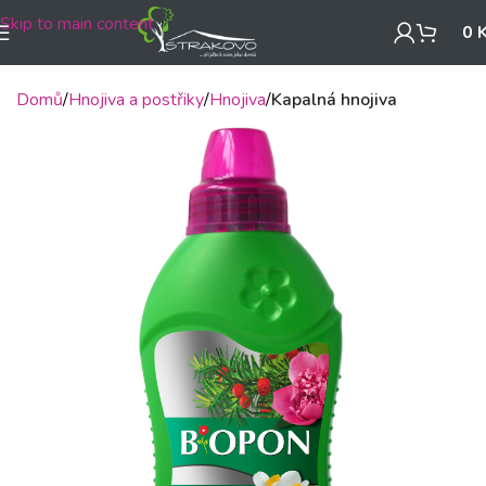
Skip to main content
0
Domů
Hnojiva a postřiky
Hnojiva
Kapalná hnojiva