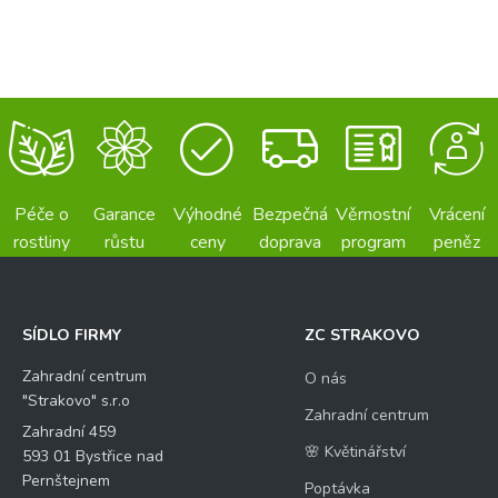
Péče o
Garance
Výhodné
Bezpečná
Věrnostní
Vrácení
rostliny
růstu
ceny
doprava
program
peněz
SÍDLO FIRMY
ZC STRAKOVO
Zahradní centrum
O nás
"Strakovo" s.r.o
Zahradní centrum
Zahradní 459
🌸 Květinářství
593 01 Bystřice nad
Pernštejnem
Poptávka