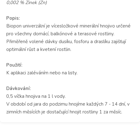
0,002 % Zinek (Zn)
Popis:
Biopon univerzální je vícesložkové minerální hnojivo určené
pro všechny domácí, balkónové a terasové rostliny.
Přiměřeně volené dávky dusíku, fosforu a draslíku zajišťují
optimální růst a kvetení rostlin.
Použití:
K aplikaci zaléváním nebo na listy.
Dávkování:
0,5 víčka hnojiva na 1 l vody.
V období od jara do podzimu hnojíme každých 7 - 14 dní, v
zimních měsících je dostačující hnojit rostliny 1 za měsíc.