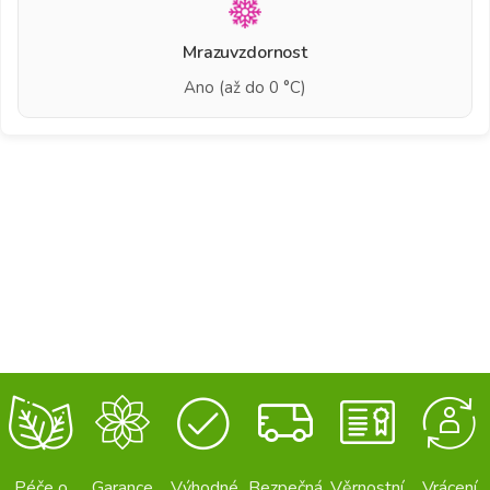
Mrazuvzdornost
Ano (až do 0 °C)
Péče o
Garance
Výhodné
Bezpečná
Věrnostní
Vrácení