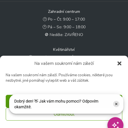
Zahradní centrum
🕑 Po – Čt: 9:00 – 17:00
🕑 Pá – So: 9:00 – 18:00
🚫 Neděle: ZAVŘENO
Květinářství
🕑 Ut – Pá: 9:00 - 12:00 │ 13:00 - 17:00
Na vašem soukromí nám záleží
🕑 So: 9:00 – 15:00
🚫 Ne - Po: ZAVŘENO
Na vašem soukromí nám záleží. Používáme cookies, některé jsou
nezbytné, jiné pomáhají vylepšit web a váš zážitek.
Rychlý kontakt:
✉️ e-shop@zcstrakovo.cz
Příjmout
Sledujte nás:
Odmítnout