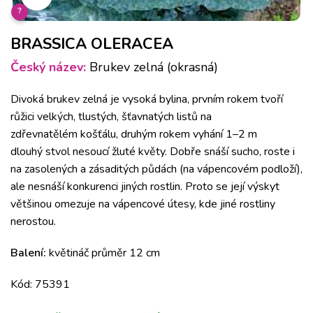
?
BRASSICA OLERACEA
Český název:
Brukev zelná (okrasná)
Divoká brukev zelná je vysoká bylina, prvním rokem tvoří
růžici velkých, tlustých, šťavnatých listů na
zdřevnatělém košťálu, druhým rokem vyhání 1–2 m
dlouhý stvol nesoucí žluté květy. Dobře snáší sucho, roste i
na zasolených a zásaditých půdách (na vápencovém podloží),
ale nesnáší konkurenci jiných rostlin. Proto se její výskyt
většinou omezuje na vápencové útesy, kde jiné rostliny
nerostou.
Balení:
květináč průměr 12 cm
Kód: 75391