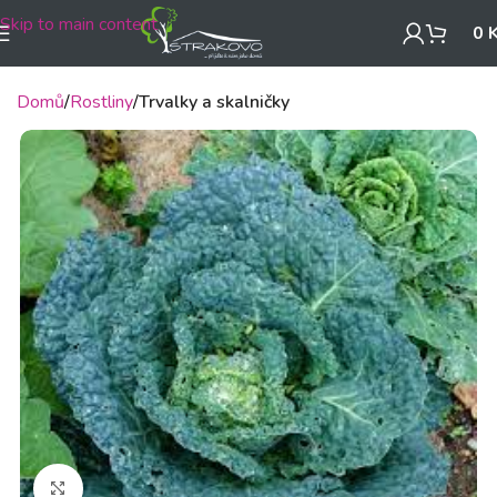
Skip to main content
0
Domů
Rostliny
Trvalky a skalničky
Klikněte pro zvětšení