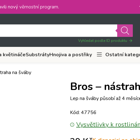
vili nový
věrnostní program
.
Vyhledat podle ID produktu
a květináče
Substráty
Hnojiva a postřiky
Ostatní kateg
traha na šváby
Bros – nástra
Lep na šváby působí až 4 měsíce
Kód: 47756
Vysvětlivky k rostliná