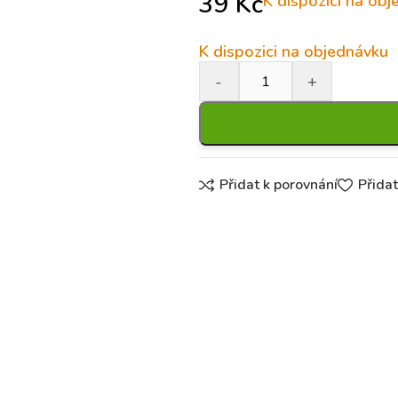
39
Kč
K dispozici na ob
K dispozici na objednávku
Přidat k porovnání
Přida