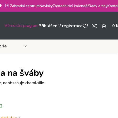
Zahradní centrum
Novinky
Zahradnický kalendář
Rady a tipy
Konta
Věrnostní program
Přihlášení / registrace
0
orie
ha na šváby
, neobsahuje chemikálie.
m