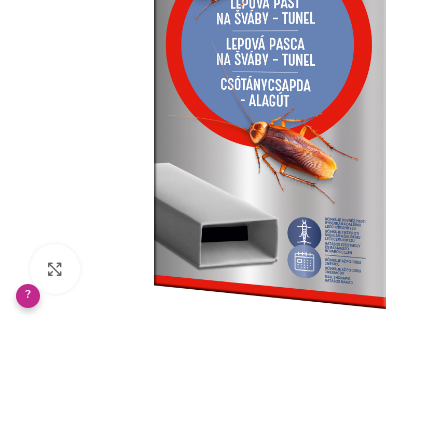
Klikněte pro zvětšení
?