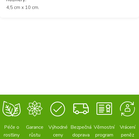
4,5 cm x 10 cm.
Péče o
Garance
Výhodné
Bezpečná
Věrnostní
Vrácení
rostliny
růstu
ceny
doprava
program
peněz