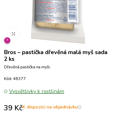
Klikněte pro zvětšení
?
Bros – pastička dřevěná malá myš sada
2 ks
Dřevěná pastička na myši.
Kód: 48377
Vysvětlivky k rostlinám
39
Kč
K dispozici na objednávku