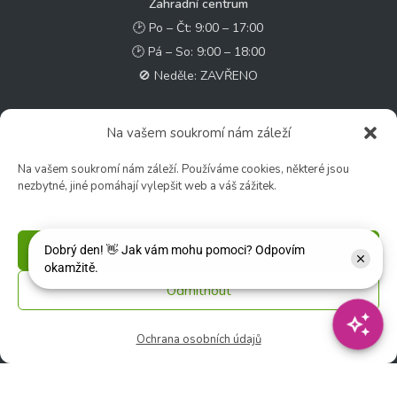
Zahradní centrum
🕑 Po – Čt: 9:00 – 17:00
🕑 Pá – So: 9:00 – 18:00
🚫 Neděle: ZAVŘENO
Květinářství
Na vašem soukromí nám záleží
🕑 Ut – Pá: 9:00 - 12:00 │ 13:00 - 17:00
Na vašem soukromí nám záleží. Používáme cookies, některé jsou
🕑 So: 9:00 – 15:00
nezbytné, jiné pomáhají vylepšit web a váš zážitek.
🚫 Ne - Po: ZAVŘENO
Rychlý kontakt:
Příjmout
✉️ e-shop@zcstrakovo.cz
Odmítnout
Sledujte nás:
Ochrana osobních údajů