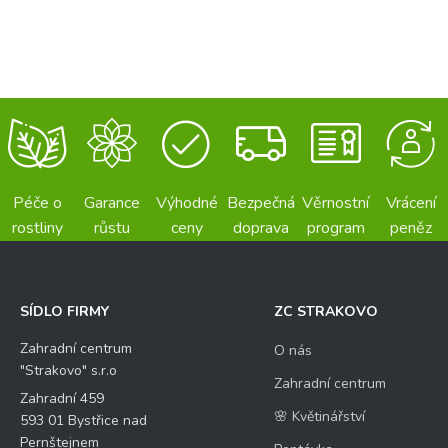
Péče o
Garance
Výhodné
Bezpečná
Věrnostní
Vrácení
rostliny
růstu
ceny
doprava
program
peněz
SÍDLO FIRMY
ZC STRAKOVO
Zahradní centrum
O nás
"Strakovo" s.r.o
Zahradní centrum
Zahradní 459
🌸 Květinářství
593 01 Bystřice nad
Pernštejnem