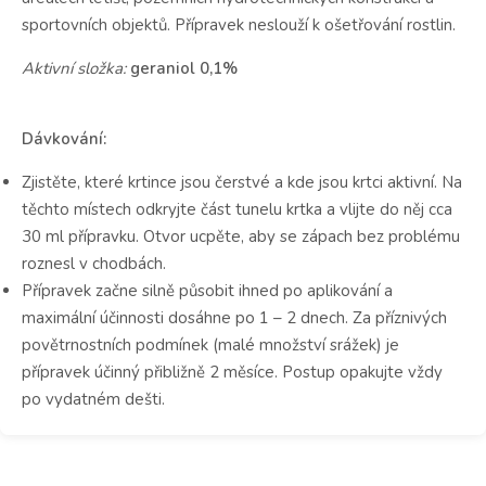
sportovních objektů. Přípravek neslouží k ošetřování rostlin.
Aktivní složka:
geraniol 0,1%
Dávkování:
Zjistěte, které krtince jsou čerstvé a kde jsou krtci aktivní. Na
těchto místech odkryjte část tunelu krtka a vlijte do něj cca
30 ml přípravku. Otvor ucpěte, aby se zápach bez problému
roznesl v chodbách.
Přípravek začne silně působit ihned po aplikování a
maximální účinnosti dosáhne po 1 – 2 dnech. Za příznivých
povětrnostních podmínek (malé množství srážek) je
přípravek účinný přibližně 2 měsíce. Postup opakujte vždy
po vydatném dešti.