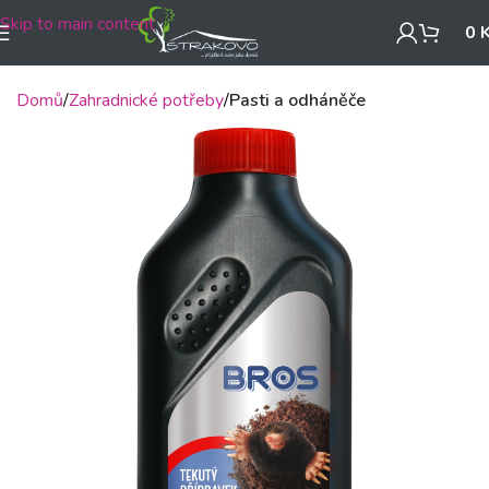
Skip to main content
0
Domů
Zahradnické potřeby
Pasti a odháněče