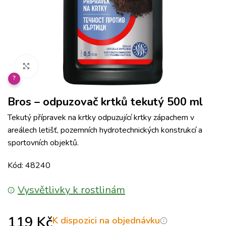
Klikněte pro zvětšení
?
Bros – odpuzovač krtků tekutý 500 ml
Tekutý přípravek na krtky odpuzující krtky zápachem v
areálech letišť, pozemních hydrotechnických konstrukcí a
sportovních objektů.
Kód: 48240
Vysvětlivky k rostlinám
119
Kč
K dispozici na objednávku