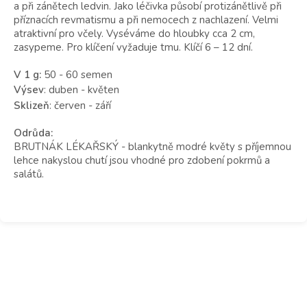
a při zánětech ledvin. Jako léčivka působí protizánětlivě při
příznacích revmatismu a při nemocech z nachlazení. Velmi
atraktivní pro včely. Vyséváme do hloubky cca 2 cm,
zasypeme. Pro klíčení vyžaduje tmu. Klíčí 6 – 12 dní.
V 1 g:
50 - 60 semen
Výsev
: duben - květen
Sklizeň
: červen - září
Odrůda:
BRUTNÁK LÉKAŘSKÝ - blankytně modré květy s příjemnou
lehce nakyslou chutí jsou vhodné pro zdobení pokrmů a
salátů.