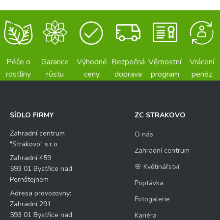
Péče o
Garance
Výhodné
Bezpečná
Věrnostní
Vrácení
rostliny
růstu
ceny
doprava
program
peněz
SÍDLO FIRMY
ZC STRAKOVO
Zahradní centrum
O nás
"Strakovo" s.r.o
Zahradní centrum
Zahradní 459
🌸 Květinářství
593 01 Bystřice nad
Pernštejnem
Poptávka
Adresa provozovny:
Fotogalerie
Zahradní 291
593 01 Bystřice nad
Kariéra