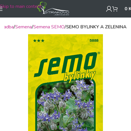
Skip to main content
0
, sadba
Semena
Semena SEMO
SEMO BYLINKY A ZELENINA