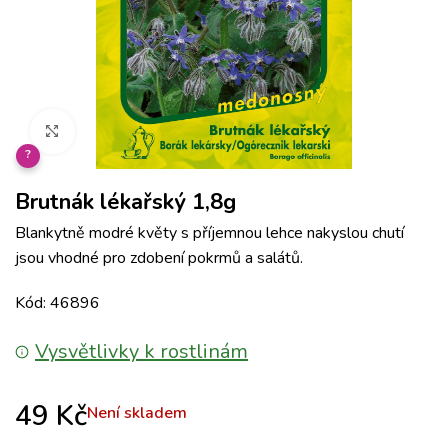
Klikněte pro zvětšení
?
Brutnák lékařský 1,8g
Blankytně modré květy s příjemnou lehce nakyslou chutí
jsou vhodné pro zdobení pokrmů a salátů.
Kód: 46896
Vysvětlivky k rostlinám
49
Kč
Není skladem