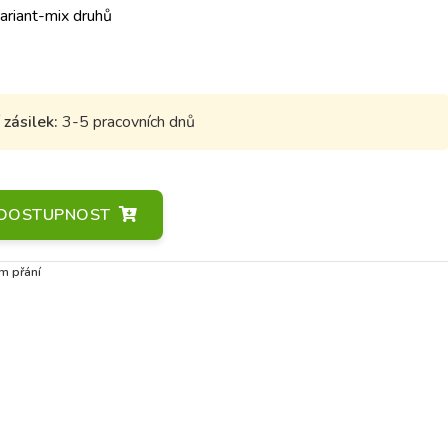
variant-mix druhů
zásilek:
3-5 pracovních dnů
A DOSTUPNOST
m přání