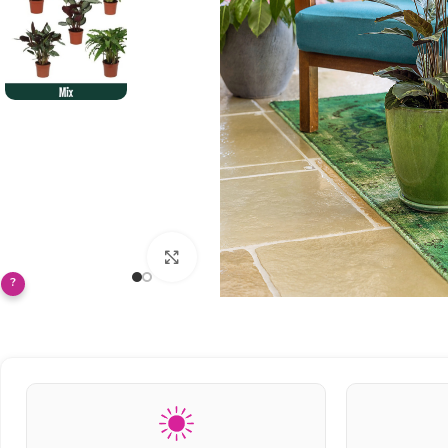
Klikněte pro zvětšení
?