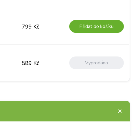
Přidat do košíku
799
Kč
Vyprodáno
589
Kč