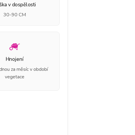
ška v dospělosti
30-90 CM
Hnojení
ednou za měsíc v období
vegetace