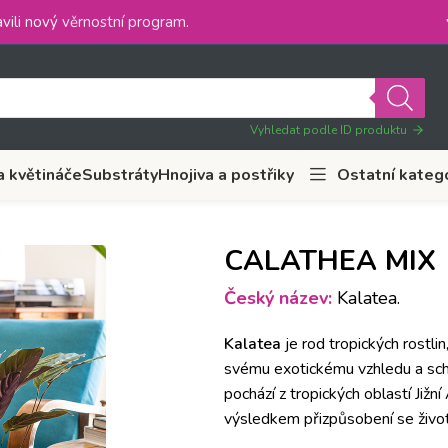
vili nový
věrnostní program
.
Vyhledat podle ID produktu
a květináče
Substráty
Hnojiva a postřiky
Ostatní kateg
CALATHEA MIX
Český název:
Kalatea.
Kalatea
je rod tropických rostli
svému exotickému vzhledu a schop
pochází z tropických oblastí Jižní
výsledkem přizpůsobení se život