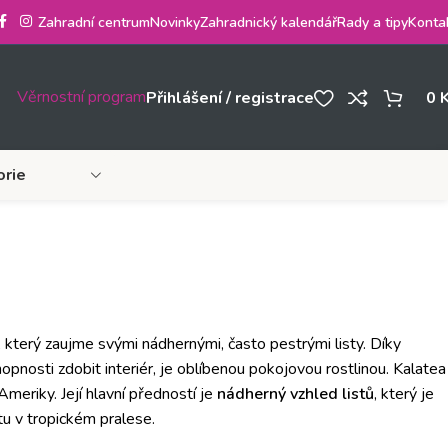
Zahradní centrum
Novinky
Zahradnický kalendář
Rady a tipy
Konta
Věrnostní program
Přihlášení / registrace
0
orie
n, který zaujme svými nádhernými, často pestrými listy. Díky
nosti zdobit interiér, je oblíbenou pokojovou rostlinou. Kalatea
 Ameriky. Její hlavní předností je
nádherný vzhled listů
, který je
u v tropickém pralese.