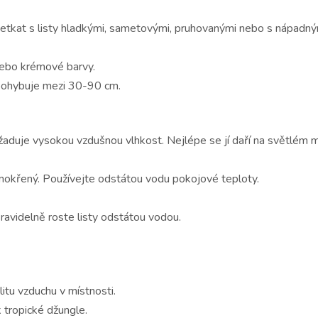
setkat s listy hladkými, sametovými, pruhovanými nebo s nápadnými
nebo krémové barvy.
e pohybuje mezi 30-90 cm.
žaduje vysokou vzdušnou vlhkost. Nejlépe se jí daří na světlém m
emokřený. Používejte odstátou vodu pokojové teploty.
ravidelně roste listy odstátou vodou.
litu vzduchu v místnosti.
 tropické džungle.