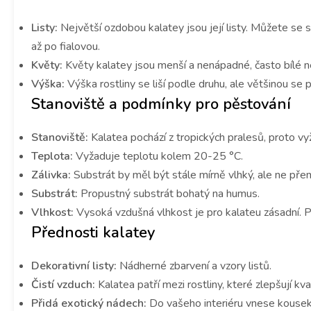
Listy:
Největší ozdobou kalatey jsou její listy. Můžete se 
až po fialovou.
Květy:
Květy kalatey jsou menší a nenápadné, často bílé 
Výška:
Výška rostliny se liší podle druhu, ale většinou s
Stanoviště a podmínky pro pěstování
Stanoviště:
Kalatea pochází z tropických pralesů, proto vy
Teplota:
Vyžaduje teplotu kolem 20-25 °C.
Zálivka:
Substrát by měl být stále mírně vlhký, ale ne př
Substrát:
Propustný substrát bohatý na humus.
Vlhkost:
Vysoká vzdušná vlhkost je pro kalateu zásadní. P
Přednosti kalatey
Dekorativní listy:
Nádherné zbarvení a vzory listů.
Čistí vzduch:
Kalatea patří mezi rostliny, které zlepšují kva
Přidá exotický nádech:
Do vašeho interiéru vnese kousek