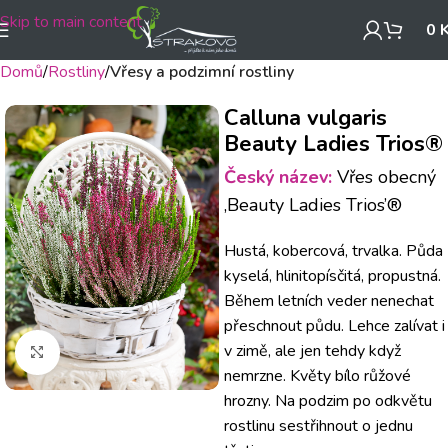
Skip to main content
0
Domů
Rostliny
Vřesy a podzimní rostliny
Calluna vulgaris
Beauty Ladies Trios®
Český název:
Vřes obecný
‚Beauty Ladies Trios’®
Hustá, kobercová, trvalka. Půda
kyselá, hlinitopísčitá, propustná.
Během letních veder nenechat
přeschnout půdu. Lehce zalívat i
v zimě, ale jen tehdy když
Klikněte pro zvětšení
nemrzne. Květy bílo růžové
hrozny. Na podzim po odkvětu
rostlinu sestřihnout o jednu