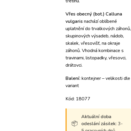
třetinu.
Vřes obecný (bot.) Calluna
vulgaris
nachází oblíbené
uplatnění do trvalkových záhonů,
skupinových výsadeb, nádob,
skalek, vřesovišť, na okraje
záhonů. Vhodná kombinace s
travinami, listopadky, vřesovci,
drátovci.
Balení:
kontejner – velikosti dle
variant
Kód: 18077
Aktuální doba
odeslání zásilek:
3-
5 pracovních dnů