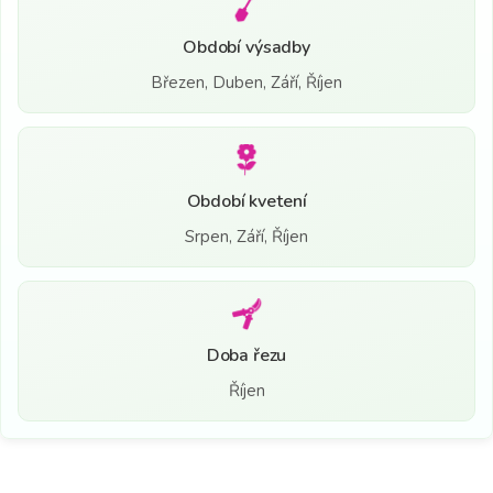
Období výsadby
Březen, Duben, Září, Říjen
Období kvetení
Srpen, Září, Říjen
Doba řezu
Říjen