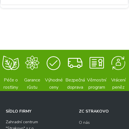
Péče o
Garance
Výhodné
Bezpečná
Věrnostní
Vrácení
rostliny
růstu
ceny
doprava
program
peněz
SÍDLO FIRMY
ZC STRAKOVO
Zahradní centrum
O nás
"Strakovo" s.r.o