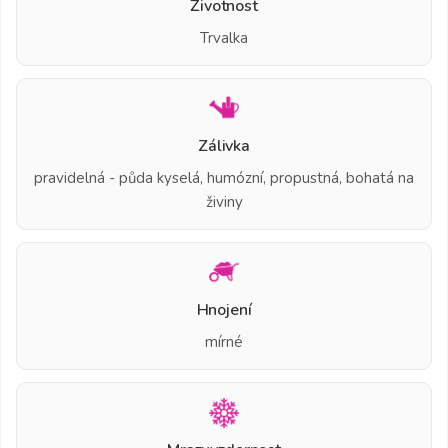
Životnost
Trvalka
Zálivka
pravidelná - půda kyselá, humózní, propustná, bohatá na
živiny
Hnojení
mírné