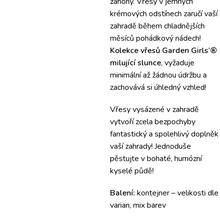
záhony.
Vřesy v jemných
krémových odstínech zaručí vaší
zahradě během chladnějších
měsíců pohádkový nádech!
Kolekce vřesů Garden Girls’®
milující slunce
, vyžaduje
minimální až žádnou údržbu a
zachovává si úhledný vzhled!
Vřesy vysázené v zahradě
vytvoří zcela bezpochyby
fantastický a spolehlivý doplněk
vaší zahrady!
Jednoduše
pěstujte v bohaté, humózní
kyselé půdě!
Balení:
kontejner – velikosti dle
varian, mix barev