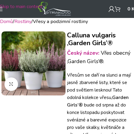
Skip to main content
0
Domů
Rostliny
Vřesy a podzimní rostliny
Calluna vulgaris
‚Garden Girls’®
Český název:
Vřes obecný
‚Garden Girls’®.
Vřesům se daří na slunci a mají
jasně zbarvené listy, které se
Klikněte pro zvětšení
pod světlem lesknou!
Tato
odolná kolekce vřesu
‚Garden
Girls’®
bude od srpna až do
konce listopadu poskytovat
svérázné a barevné expozice
pro vaše skalky, květináče a