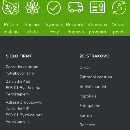
Péče o
Garance
Výhodné
Bezpečná
Věrnostní
Vrácení
rostliny
růstu
ceny
doprava
program
peněz
SÍDLO FIRMY
ZC STRAKOVO
Zahradní centrum
O nás
"Strakovo" s.r.o
Zahradní centrum
Zahradní 459
🌸 Květinářství
593 01 Bystřice nad
Pernštejnem
Poptávka
Adresa provozovny:
Fotogalerie
Zahradní 291
593 01 Bystřice nad
Kariéra
Pernštejnem
Recenze