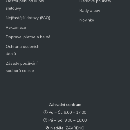
Odstoupení od kupní
Dárkové poukazy
smlouvy
Rady a tipy
Nejčastější dotazy (FAQ)
Novinky
Reklamace
Doprava, platba a balné
Ochrana osobních
údajů
Zásady používání
souborů cookie
Zahradní centrum
🕑 Po – Čt: 9:00 – 17:00
🕑 Pá – So: 9:00 – 18:00
🚫 Neděle: ZAVŘENO