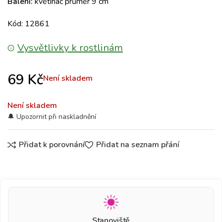
Balení:
květináč průměr 9 cm
Kód: 12861
Vysvětlivky k rostlinám
69
Kč
Není skladem
Není skladem
Přidat k porovnání
Přidat na seznam přání
Stanoviště