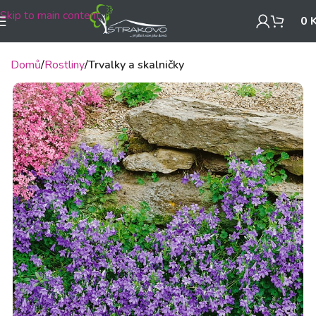
Skip to main content
0
Domů
Rostliny
Trvalky a skalničky