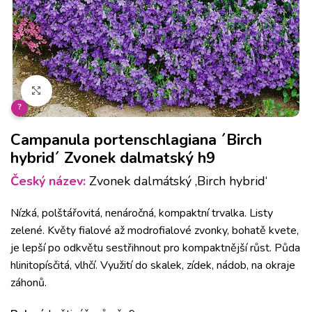
Klikněte pro zvětšení
?
Campanula portenschlagiana ´Birch
hybrid´ Zvonek dalmatský h9
Český název:
Zvonek dalmátský ‚Birch hybrid‘
Nízká, polštářovitá, nenáročná, kompaktní trvalka. Listy
zelené. Květy fialové až modrofialové zvonky, bohatě kvete,
je lepší po odkvětu sestřihnout pro kompaktnější růst. Půda
hlinitopísčitá, vlhčí. Využití do skalek, zídek, nádob, na okraje
záhonů.