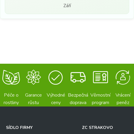
Září
Péče o
Garance
Výhodné
Bezpečná
Věrnostní
Vrácení
rostliny
růstu
ceny
doprava
program
peněz
SÍDLO FIRMY
ZC STRAKOVO