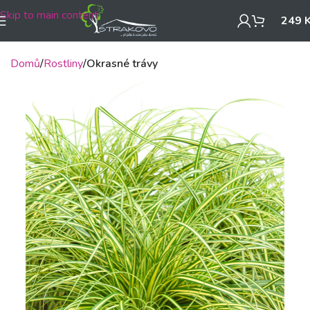
Skip to main content
249
Domů
Rostliny
Okrasné trávy