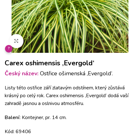
Klikněte pro zvětšení
?
Carex oshimensis ‚Evergold‘
Český název:
Ostřice ošimenská ‚Evergold‘.
Listy této ostřice září zlatavým odstínem, který zůstává
krásný po celý rok. Carex oshimensis ‚Evergold‘ dodá vaší
zahradě jasnou a oslnivou atmosféru.
Balení:
Kontejner, pr. 14 cm.
Kód: 69406