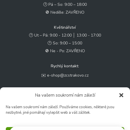
🕑 Pá – So: 9:00 – 18:00
🚫 Neděle: ZAVŘENO
Květinářství
🕑 Ut – Pá: 9:00 - 12:00 │ 13:00 - 17:00
🕑 So: 9:00 – 15:00
🚫 Ne - Po: ZAVŘENO
Rychlý kontakt:
✉️ e-shop@zcstrakovo.cz
Sledujte nás:
Na vašem soukromí nám záleží
Na vašem soukromí nám záleží. Používáme cookies, některé jsou
nezbytné, jiné pomáhají vylepšit web a váš zážitek.