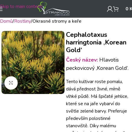
Skip to main content
0
Domů
Rostliny
Okrasné stromy a keře
Cephalotaxus
harringtonia ‚Korean
Gold‘
Český název:
Hlavotis
peckovicový ‚Korean Gold‘.
Tento kultivar roste pomalu,
Klikněte pro zvětšení
dává přednost živné, mírně
vlhké půdě. Má špičaté jehlice,
které se na jaře vybarví do
světle zelené barvy. Preferuje
především polostinné
stanoviště. Díky malému