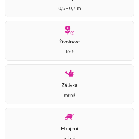
0,5 - 0,7 m
Životnost
Keř
Zálivka
mírná
Hnojení
mírné