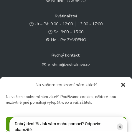
🚫 Neděle: ZAVŘENO
Květinářství
🕑 Ut – Pá: 9:00 - 12:00 │ 13:00 - 17:00
🕑 So: 9:00 – 15:00
🚫 Ne - Po: ZAVŘENO
Rychlý kontakt:
✉️ e-shop@zcstrakovo.cz
Sledujte nás:
Na vašem soukromí nám záleží
Na vašem soukromí nám záleží. Používáme cookies, některé jsou
nezbytné, jiné pomáhají vylepšit web a váš zážitek.
Příjmout