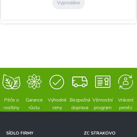
Vyprodáno
Péče o
Garance
Výhodné
Bezpečná
Věrnostní
Vrácení
rostliny
růstu
ceny
doprava
program
peněz
SÍDLO FIRMY
ZC STRAKOVO