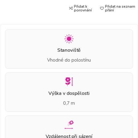
Přidat k
Přidat na seznam
porovnání
přání
Stanoviště
Vhodné do polostínu
Výška v dospělosti
0,7 m
Vzdálenost při sázení