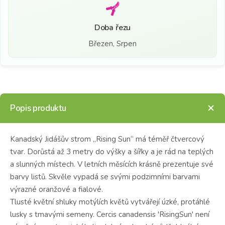
Doba řezu
Březen, Srpen
Popis produktu
Kanadský Jidášův strom „Rising Sun“ má téměř čtvercový
tvar.
Dorůstá až 3 metry do výšky a šířky a je rád na teplých
a slunných místech.
V letních měsících krásně prezentuje své
barvy listů.
Skvěle vypadá se svými podzimními barvami
výrazné oranžové a fialové.
Tlusté květní shluky motýlích květů vytvářejí úzké, protáhlé
lusky s tmavými semeny.
Cercis canadensis 'RisingSun' není