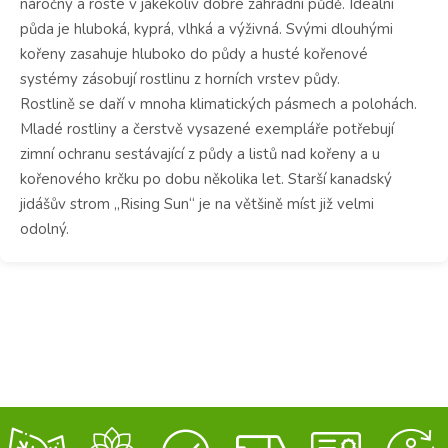
náročný a roste v jakékoliv dobré zahradní půdě.
Ideální
půda je hluboká, kyprá, vlhká a výživná.
Svými dlouhými
kořeny zasahuje hluboko do půdy a husté kořenové
systémy zásobují rostlinu z horních vrstev půdy.
Rostlině se daří v mnoha klimatických pásmech a polohách.
Mladé rostliny a čerstvě vysazené exempláře potřebují
zimní ochranu sestávající z půdy a listů nad kořeny a u
kořenového krčku po dobu několika let.
Starší kanadský
jidášův strom „Rising Sun“ je na většině míst již velmi
odolný.