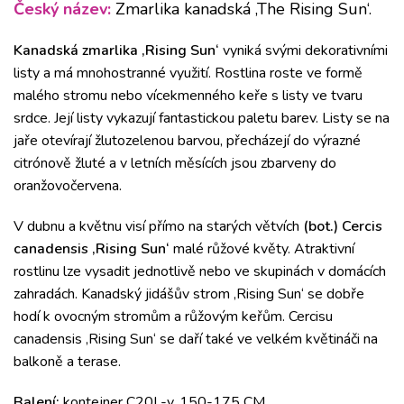
Český název:
Zmarlika kanadská ‚The Rising Sun‘.
Kanadská zmarlika ‚Rising Sun‘
vyniká svými
dekorativními
listy a má mnohostranné využití.
Rostlina roste ve formě
malého stromu nebo vícekmenného keře s listy ve tvaru
srdce.
Její listy vykazují fantastickou paletu barev.
Listy se na
jaře otevírají žlutozelenou barvou, přecházejí do výrazné
citrónově žluté a v letních měsících jsou zbarveny do
oranžovočervena.
V dubnu a květnu visí přímo na starých větvích
(bot.) Cercis
canadensis ‚Rising Sun‘
malé růžové květy.
Atraktivní
rostlinu lze vysadit jednotlivě nebo ve skupinách v domácích
zahradách.
Kanadský jidášův strom ‚Rising Sun‘ se dobře
hodí k ovocným stromům a růžovým keřům.
Cercisu
canadensis ‚Rising Sun‘ se daří také ve velkém květináči na
balkoně a terase.
Balení:
kontejner C20L-v. 150-175 CM