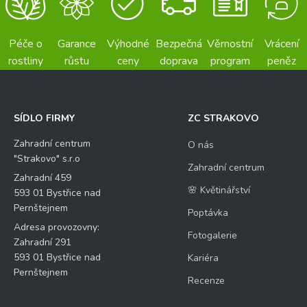
Péče o
Garance
Výhodné
Bezpečná
Věrnostní
Vrácení
rostliny
růstu
ceny
doprava
program
peněz
SÍDLO FIRMY
ZC STRAKOVO
Zahradní centrum
O nás
"Strakovo" s.r.o
Zahradní centrum
Zahradní 459
🌸 Květinářství
593 01 Bystřice nad
Pernštejnem
Poptávka
Adresa provozovny:
Fotogalerie
Zahradní 291
593 01 Bystřice nad
Kariéra
Pernštejnem
Recenze