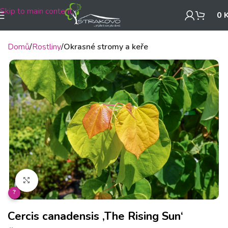
Skip to main content
0
Domů
Rostliny
Okrasné stromy a keře
Klikněte pro zvětšení
?
Cercis canadensis ‚The Rising Sun‘