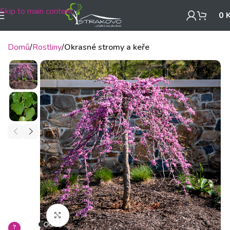
Skip to main content
0
Domů
Rostliny
Okrasné stromy a keře
Klikněte pro zvětšení
?