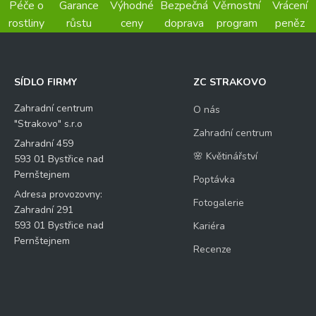
Péče o
Garance
Výhodné
Bezpečná
Věrnostní
Vrácení
rostliny
růstu
ceny
doprava
program
peněz
SÍDLO FIRMY
ZC STRAKOVO
Zahradní centrum
O nás
"Strakovo" s.r.o
Zahradní centrum
Zahradní 459
🌸 Květinářství
593 01 Bystřice nad
Pernštejnem
Poptávka
Adresa provozovny:
Fotogalerie
Zahradní 291
593 01 Bystřice nad
Kariéra
Pernštejnem
Recenze