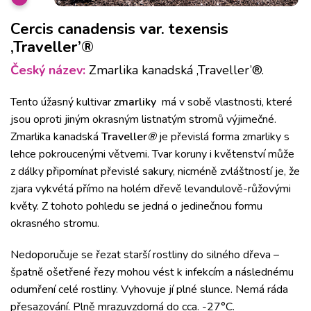
Cercis canadensis var. texensis
‚Traveller’®
Český název:
Zmarlika kanadská ‚Traveller’®.
Tento úžasný kultivar
zmarliky
má v sobě vlastnosti, které
jsou oproti jiným okrasným listnatým stromů výjimečné.
Zmarlika kanadská
Traveller
®
je převislá forma zmarliky s
lehce pokroucenými větvemi. Tvar koruny i květenství může
z dálky připomínat převislé sakury, nicméně zvláštností je, že
zjara vykvétá přímo na holém dřevě levandulově-růžovými
květy. Z tohoto pohledu se jedná o jedinečnou formu
okrasného stromu.
Nedoporučuje se řezat starší rostliny do silného dřeva –
špatně ošetřené řezy mohou vést k infekcím a následnému
odumření celé rostliny. Vyhovuje jí plné slunce. Nemá ráda
přesazování. Plně mrazuvzdorná do cca. -27°C.