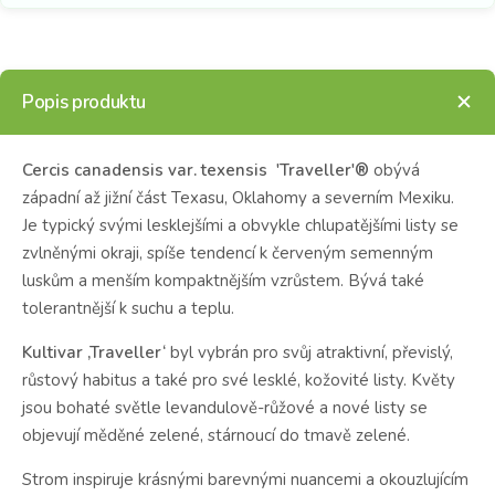
Popis produktu
Cercis canadensis var. texensis 'Traveller'®
obývá
západní až jižní část Texasu, Oklahomy a severním Mexiku.
Je typický svými lesklejšími a obvykle chlupatějšími listy se
zvlněnými okraji, spíše tendencí k červeným semenným
luskům a menším kompaktnějším vzrůstem. Bývá také
tolerantnější k suchu a teplu.
Kultivar ‚Traveller‘
byl vybrán pro svůj atraktivní, převislý,
růstový habitus a také pro své lesklé, kožovité listy. Květy
jsou bohaté světle levandulově-růžové a nové listy se
objevují měděné zelené, stárnoucí do tmavě zelené.
Strom inspiruje krásnými barevnými nuancemi a okouzlujícím