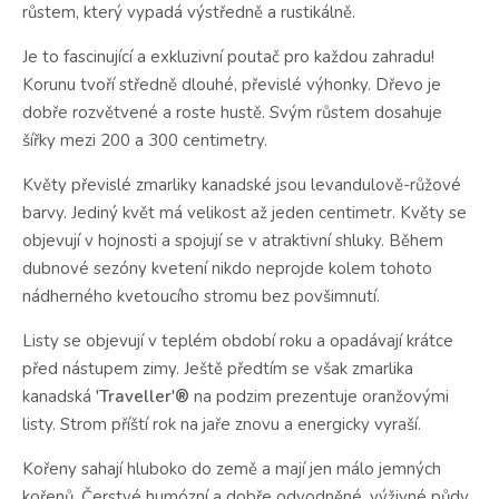
růstem, který vypadá výstředně a rustikálně.
Je to fascinující a exkluzivní poutač pro každou zahradu!
Korunu tvoří středně dlouhé, převislé výhonky. Dřevo je
dobře rozvětvené a roste hustě. Svým růstem dosahuje
šířky mezi 200 a 300 centimetry.
Květy převislé zmarliky kanadské jsou levandulově-růžové
barvy. Jediný květ má velikost až jeden centimetr. Květy se
objevují v hojnosti a spojují se v atraktivní shluky. Během
dubnové sezóny kvetení nikdo neprojde kolem tohoto
nádherného kvetoucího stromu bez povšimnutí.
Listy se objevují v teplém období roku a opadávají krátce
před nástupem zimy. Ještě předtím se však zmarlika
kanadská
'Traveller'®
na podzim prezentuje oranžovými
listy. Strom příští rok na jaře znovu a energicky vyraší.
Kořeny sahají hluboko do země a mají jen málo jemných
kořenů. Čerstvé humózní a dobře odvodněné, výživné půdy