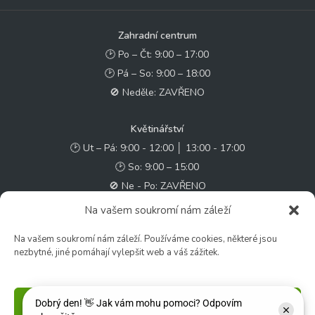
Zahradní centrum
🕑 Po – Čt: 9:00 – 17:00
🕑 Pá – So: 9:00 – 18:00
🚫 Neděle: ZAVŘENO
Květinářství
🕑 Ut – Pá: 9:00 - 12:00 │ 13:00 - 17:00
🕑 So: 9:00 – 15:00
🚫 Ne - Po: ZAVŘENO
Na vašem soukromí nám záleží
Rychlý kontakt:
Na vašem soukromí nám záleží. Používáme cookies, některé jsou
✉️ e-shop@zcstrakovo.cz
nezbytné, jiné pomáhají vylepšit web a váš zážitek.
Sledujte nás:
Příjmout