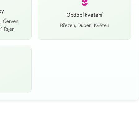
by
Období kvetení
, Červen,
Březen, Duben, Květen
, Říjen