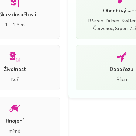
Období výsad
ška v dospělosti
Březen, Duben, Květen
1 - 1,5 m
Červenec, Srpen, Září
Životnost
Doba řezu
Keř
Říjen
Hnojení
mírné