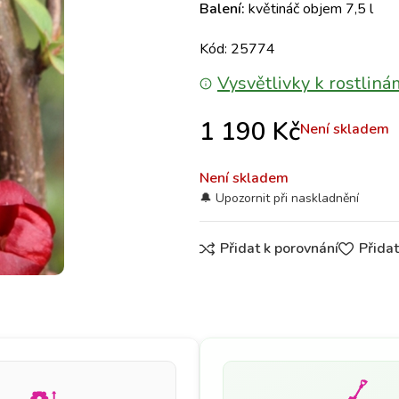
Balení:
květináč objem 7,5 l
Kód: 25774
Vysvětlivky k rostliná
1 190
Kč
Není skladem
Není skladem
Přidat k porovnání
Přida