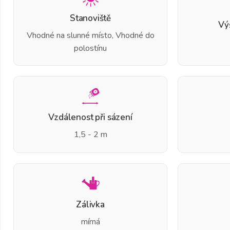
Stanoviště
Vý
Vhodné na slunné místo, Vhodné do
polostínu
Vzdálenost při sázení
1,5 - 2 m
Zálivka
mírná