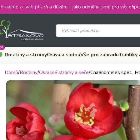
Skip to main content
ěkujeme za vaši přízeň a důvěru – jako odměnu jsme pro vás připra
OP
Rostliny a stromy
Osiva a sadba
Vše pro zahradu
Truhlíky 
Domů
Rostliny
Okrasné stromy a keře
Chaenomeles spec. ‚H