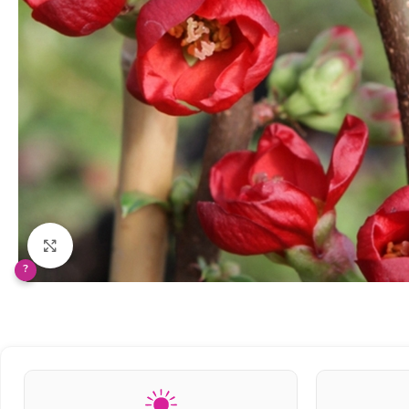
Klikněte pro zvětšení
?