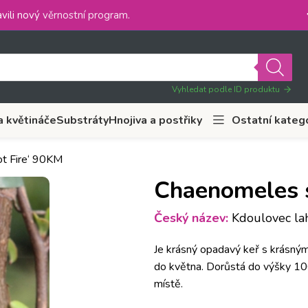
vili nový
věrnostní program
.
Vyhledat podle ID produktu
a květináče
Substráty
Hnojiva a postřiky
Ostatní kateg
ot Fire‘ 90KM
Chaenomeles s
Český název:
Kdoulovec lahv
Je krásný opadavý keř s krásným
do května. Dorůstá do výšky 1
místě.