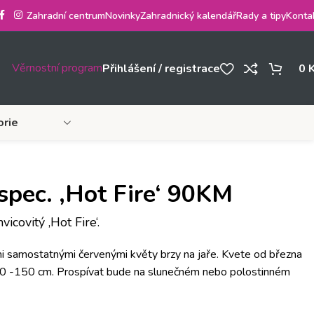
Zahradní centrum
Novinky
Zahradnický kalendář
Rady a tipy
Konta
Věrnostní program
Přihlášení / registrace
0
orie
pec. ‚Hot Fire‘ 90KM
icovitý ‚Hot Fire‘.
i samostatnými červenými květy brzy na jaře. Kvete od března
00 -150 cm. Prospívat bude na slunečném nebo polostinném