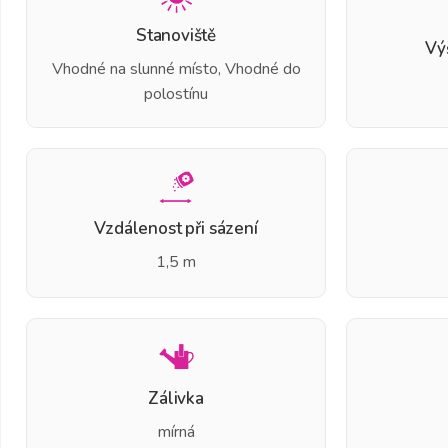
Stanoviště
Vý
Vhodné na slunné místo, Vhodné do
polostínu
Vzdálenost při sázení
1,5 m
Zálivka
mírná