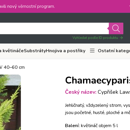
vili nový
věrnostní program
.
Vyhledat podle ID produktu
a květináče
Substráty
Hnojiva a postřiky
Ostatní kateg
ii‘ 40–60 cm
Chamaecyparis
Český název:
Cypřišek Laws
Jehličnatý, vždyzelený strom, vy
jsou početné, husté, ploché a 
Balení:
květináč objem 5 l