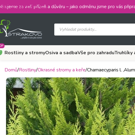
Skip to main content
ěkujeme za vaši přízeň a důvěru – jako odměnu jsme pro vás připra
OP
Rostliny a stromy
Osiva a sadba
Vše pro zahradu
Truhlíky 
Domů
Rostliny
Okrasné stromy a keře
Chamaecyparis l. ‚Alum