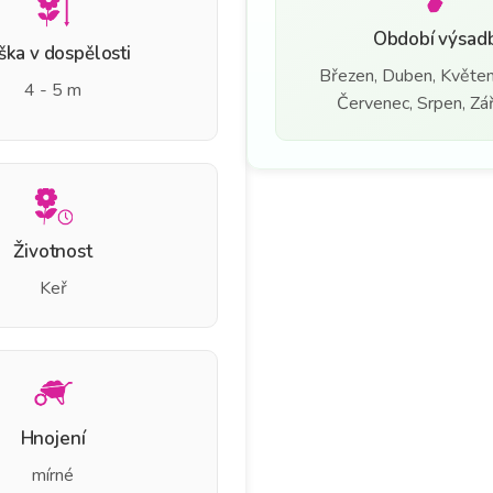
Období výsad
ška v dospělosti
Březen, Duben, Květen
4 - 5 m
Červenec, Srpen, Září
Životnost
Keř
Hnojení
mírné