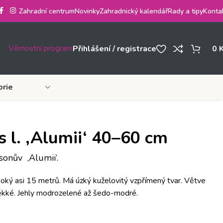
Zahradní centrum
Novinky
Zahradnický kalendář
Rady a tipy
Konta
Věrnostní program
Přihlášení / registrace
0
orie
 l. ‚Alumii‘ 40–60 cm
onův ‚Alumii‘.
soký asi 15 metrů. Má úzký kuželovitý vzpřímený tvar. Větve
měkké. Jehly modrozelené až šedo-modré.