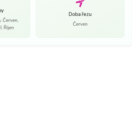
by
Doba řezu
, Červen,
Červen
, Říjen