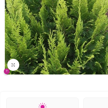
Klikněte pro zvětšení
?