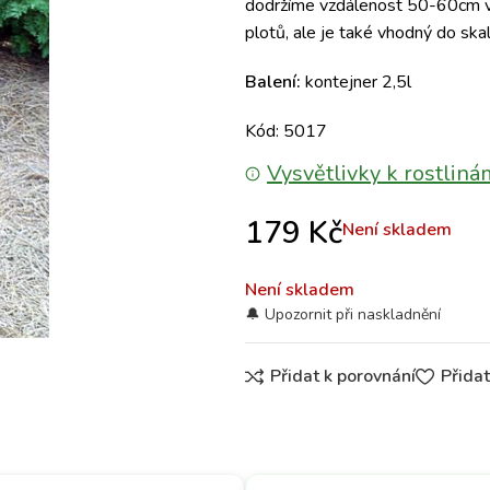
dodržíme vzdálenost 50-60cm v 
plotů, ale je také vhodný do skal
Balení:
kontejner 2,5l
Kód: 5017
Vysvětlivky k rostliná
179
Kč
Není skladem
Není skladem
Přidat k porovnání
Přida