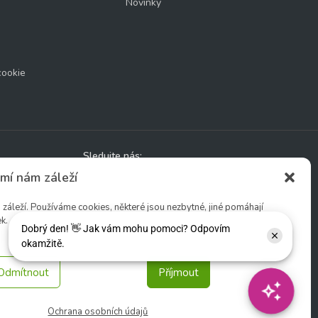
Novinky
cookie
Sledujte nás:
mí nám záleží
áleží. Používáme cookies, některé jsou nezbytné, jiné pomáhají
k.
Odmítnout
Příjmout
Ochrana osobních údajů
tio s. r. o.