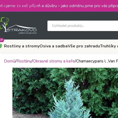
Skip to main content
ěkujeme za vaši přízeň a důvěru – jako odměnu jsme pro vás připra
OP
Rostliny a stromy
Osiva a sadba
Vše pro zahradu
Truhlíky 
Domů
Rostliny
Okrasné stromy a keře
Chamaecyparis l. ‚Van 