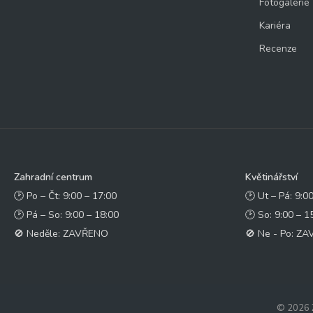
Fotogalerie
Kariéra
Recenze
Zahradní centrum
Květinářství
🕑 Po – Čt: 9:00 – 17:00
🕑 Ut – Pá: 9:0
🕑 Pá – So: 9:00 – 18:00
🕑 So: 9:00 – 1
🚫 Neděle: ZAVŘENO
🚫 Ne - Po: Z
© 2026 Z