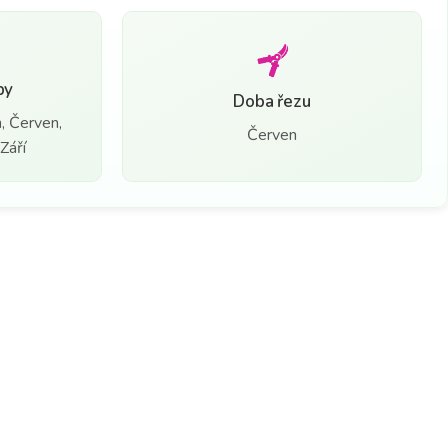
by
Doba řezu
, Červen,
Červen
Září