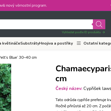
vili nový
věrnostní program
.
Vyhledat podle ID produktu
a květináče
Substráty
Hnojiva a postřiky
Ostatní kateg
Pelt’s Blue‘ 30–40 cm
Chamaecyparis 
cm
Český název:
Cypřišek laws
Tato odrůda cypřiše preferuje kv
Ročně přirůstá až 20 cm. Z počát