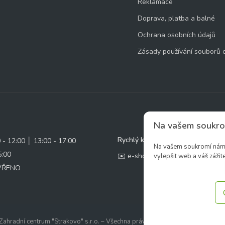
Reklamace
Doprava, platba a balné
Ochrana osobních údajů
Zásady používání souborů 
Na vašem soukro
Rychlý kontakt:
0 - 12:00 │ 13:00 - 17:00
Na vašem soukromí nám z
5:00
✉️ e-shop@zcstrakovo.cz
vylepšit web a váš zážite
AVŘENO
ahradní centrum "Strakovo" s.r.o. – Všechna práva vyhrazena. | Vytvořilo
ine