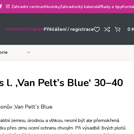
Zahradní centrum
Novinky
Zahradnický kalendář
Rady a tipy
Konta
Věrnostní program
Přihlášení / registrace
0
orie
l. ‚Van Pelt’s Blue‘ 30–40
onův ‚Van Pelt´s Blue.
alitní zeminu, úrodnou a vlhkou, nesmí být ale přemokřená.
ku přes zimu ocení ochranu chvojím. Při výsadbě živých plotů