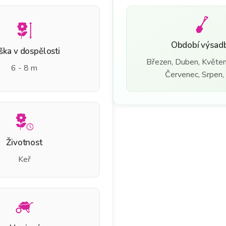
Období výsad
ška v dospělosti
Březen, Duben, Květen
6 - 8 m
Červenec, Srpen, 
Životnost
Keř