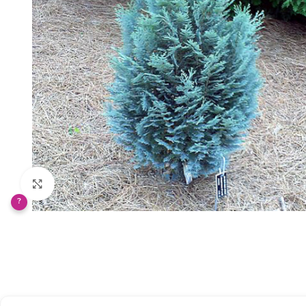
Klikněte pro zvětšení
?