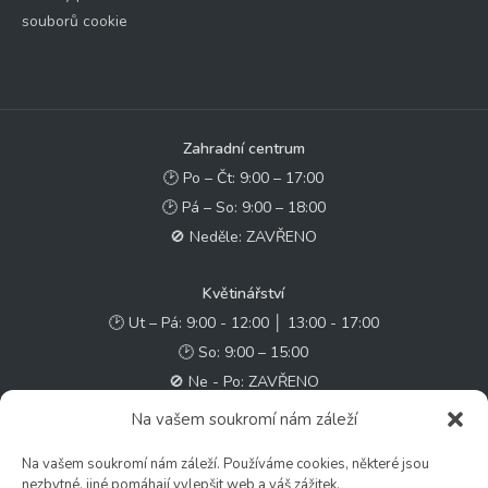
souborů cookie
Zahradní centrum
🕑 Po – Čt: 9:00 – 17:00
🕑 Pá – So: 9:00 – 18:00
🚫 Neděle: ZAVŘENO
Květinářství
🕑 Ut – Pá: 9:00 - 12:00 │ 13:00 - 17:00
🕑 So: 9:00 – 15:00
🚫 Ne - Po: ZAVŘENO
Na vašem soukromí nám záleží
Rychlý kontakt:
Na vašem soukromí nám záleží. Používáme cookies, některé jsou
✉️ e-shop@zcstrakovo.cz
nezbytné, jiné pomáhají vylepšit web a váš zážitek.