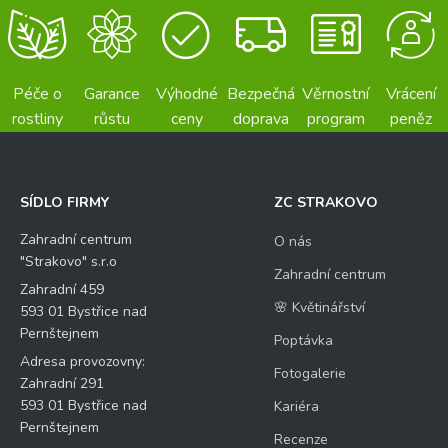
Péče o
Garance
Výhodné
Bezpečná
Věrnostní
Vrácení
rostliny
růstu
ceny
doprava
program
peněz
SÍDLO FIRMY
ZC STRAKOVO
Zahradní centrum
O nás
"Strakovo" s.r.o
Zahradní centrum
Zahradní 459
🌸 Květinářství
593 01 Bystřice nad
Pernštejnem
Poptávka
Adresa provozovny:
Fotogalerie
Zahradní 291
593 01 Bystřice nad
Kariéra
Pernštejnem
Recenze