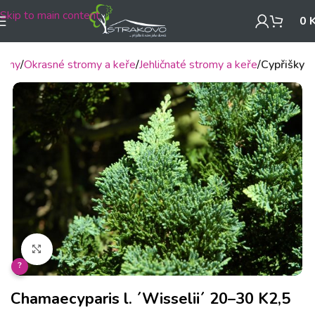
Skip to main content
0
tliny
Okrasné stromy a keře
Jehličnaté stromy a keře
Cypřišky
Klikněte pro zvětšení
?
Chamaecyparis l. ´Wisselii´ 20–30 K2,5