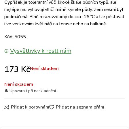
Cypřišek
je tolerantní vůči široké škále půdních typů, ale
nejlépe mu vyhovují vlhčí, mírně kyselé půdy. Zem nesmí být
podmáčená. Plně mrazuvzdorný do cca -29°C a lze pěstovat
i ve venkovním květináči na terase nebo na balkóně.
Kód: 5055
Vysvětlivky k rostlinám
173
Kč
Není skladem
Není skladem
Přidat k porovnání
Přidat na seznam přání