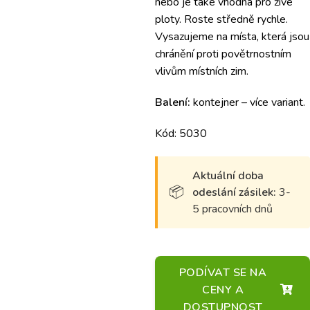
nebo je také vhodná pro živé
ploty. Roste středně rychle.
Vysazujeme na místa, která jsou
chránění proti povětrnostním
vlivům místních zim.
Balení:
kontejner – více variant.
Kód: 5030
Aktuální doba
odeslání zásilek:
3-
5 pracovních dnů
PODÍVAT SE NA
CENY A
DOSTUPNOST