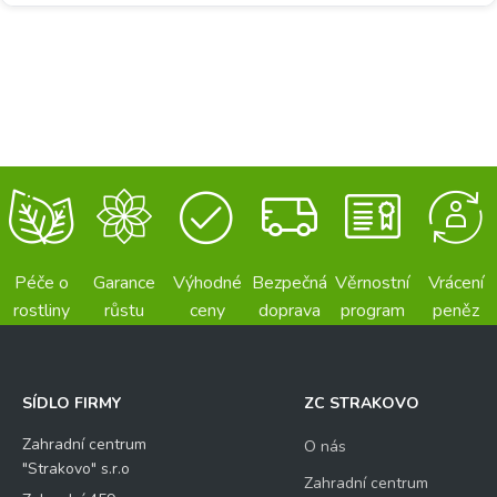
Péče o
Garance
Výhodné
Bezpečná
Věrnostní
Vrácení
rostliny
růstu
ceny
doprava
program
peněz
SÍDLO FIRMY
ZC STRAKOVO
Zahradní centrum
O nás
"Strakovo" s.r.o
Zahradní centrum