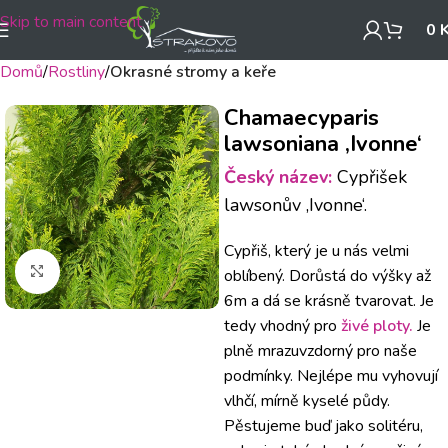
Skip to main content
0
Domů
Rostliny
Okrasné stromy a keře
Chamaecyparis
lawsoniana ‚Ivonne‘
Český název:
Cypřišek
lawsonův ‚Ivonne‘.
Cypřiš, který je u nás velmi
Klikněte pro zvětšení
oblíbený. Dorůstá do výšky až
6m a dá se krásně tvarovat. Je
tedy vhodný pro
živé ploty.
Je
plně mrazuvzdorný pro naše
podmínky. Nejlépe mu vyhovují
vlhčí, mírně kyselé půdy.
Pěstujeme buď jako solitéru,