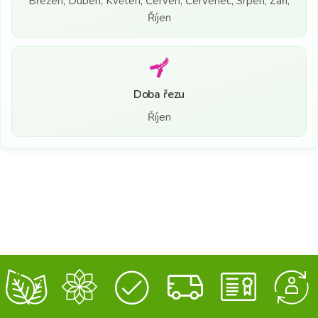
Březen, Duben, Květen, Červen, Červenec, Srpen, Září,
Říjen
Doba řezu
Říjen