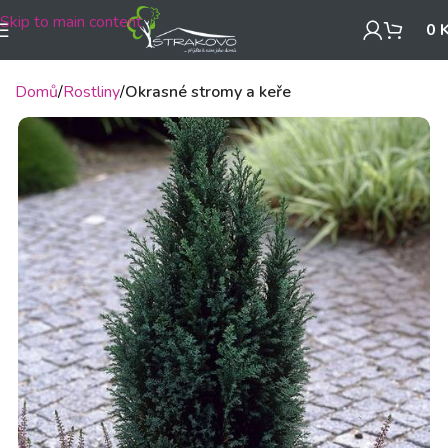
Skip to main content
0
Domů
Rostliny
Okrasné stromy a keře