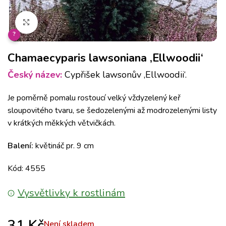
Klikněte pro zvětšení
?
Chamaecyparis lawsoniana ‚Ellwoodii‘
Český název:
Cypřišek lawsonův ‚Ellwoodii‘.
Je poměrně pomalu rostoucí velký vždyzelený keř
sloupovitého tvaru, se šedozelenými až modrozelenými listy
v krátkých měkkých větvičkách.
Balení:
květináč pr. 9 cm
Kód: 4555
Vysvětlivky k rostlinám
31
Kč
Není skladem