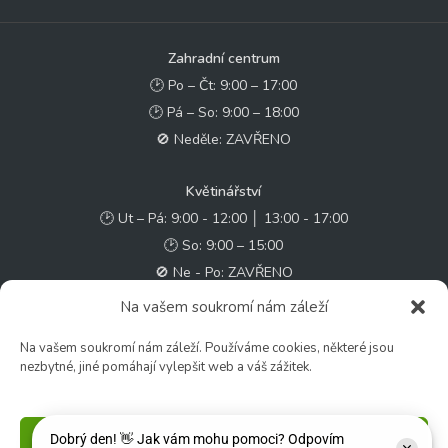
Zahradní centrum
🕑 Po – Čt: 9:00 – 17:00
🕑 Pá – So: 9:00 – 18:00
🚫 Neděle: ZAVŘENO
Květinářství
🕑 Ut – Pá: 9:00 - 12:00 │ 13:00 - 17:00
🕑 So: 9:00 – 15:00
🚫 Ne - Po: ZAVŘENO
Na vašem soukromí nám záleží
Rychlý kontakt:
Na vašem soukromí nám záleží. Používáme cookies, některé jsou
✉️ e-shop@zcstrakovo.cz
nezbytné, jiné pomáhají vylepšit web a váš zážitek.
Sledujte nás:
Příjmout