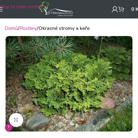
Skip to main content
0
Domů
Rostliny
Okrasné stromy a keře
Klikněte pro zvětšení
?