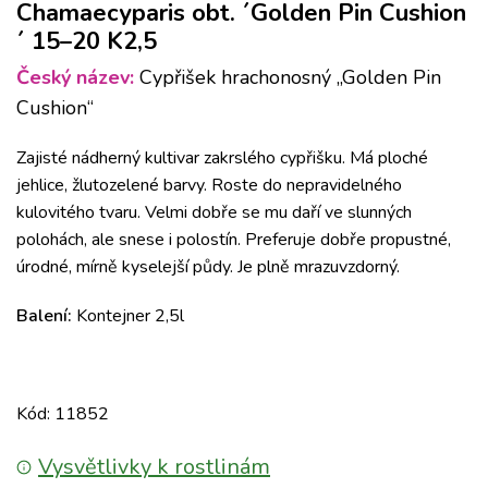
Chamaecyparis obt. ´Golden Pin Cushion
´ 15–20 K2,5
Český název:
Cypřišek hrachonosný „Golden Pin
Cushion“
Zajisté nádherný kultivar zakrslého cypřišku. Má ploché
jehlice, žlutozelené barvy. Roste do nepravidelného
kulovitého tvaru. Velmi dobře se mu daří ve slunných
polohách, ale snese i polostín. Preferuje dobře propustné,
úrodné, mírně kyselejší půdy. Je plně mrazuvzdorný.
Balení:
Kontejner 2,5l
Kód: 11852
Vysvětlivky k rostlinám