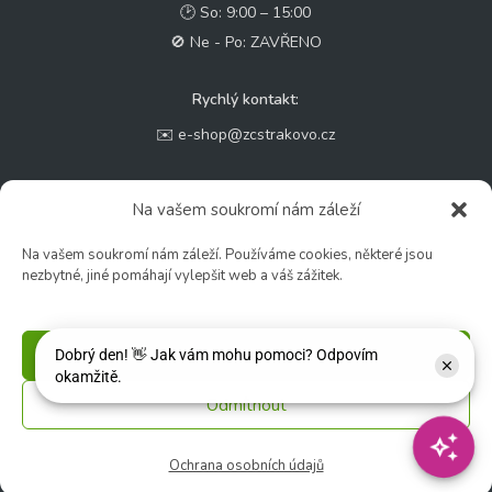
🕑 So: 9:00 – 15:00
🚫 Ne - Po: ZAVŘENO
Rychlý kontakt:
✉️ e-shop@zcstrakovo.cz
Sledujte nás:
Na vašem soukromí nám záleží
Na vašem soukromí nám záleží. Používáme cookies, některé jsou
nezbytné, jiné pomáhají vylepšit web a váš zážitek.
Příjmout
Odmítnout
© 2026 Zahradní centrum "Strakovo" s.r.o. – Všechna práva vyhrazena. |
Vytvořilo
inetio s. r. o.
Ochrana osobních údajů