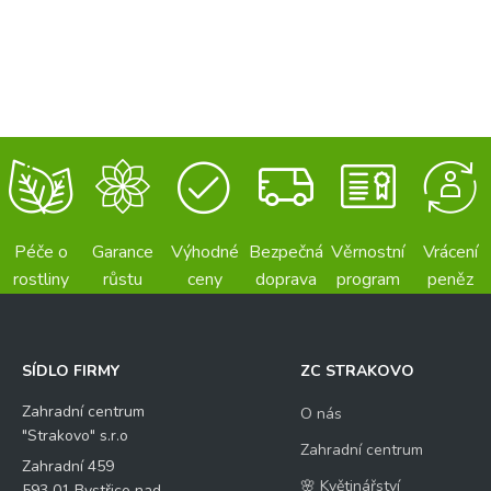
Péče o
Garance
Výhodné
Bezpečná
Věrnostní
Vrácení
rostliny
růstu
ceny
doprava
program
peněz
SÍDLO FIRMY
ZC STRAKOVO
Zahradní centrum
O nás
"Strakovo" s.r.o
Zahradní centrum
Zahradní 459
🌸 Květinářství
593 01 Bystřice nad