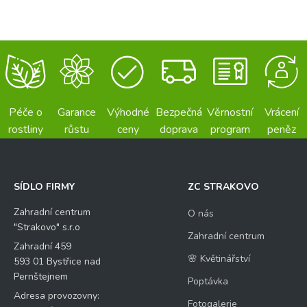
Péče o
Garance
Výhodné
Bezpečná
Věrnostní
Vrácení
rostliny
růstu
ceny
doprava
program
peněz
SÍDLO FIRMY
ZC STRAKOVO
Zahradní centrum
O nás
"Strakovo" s.r.o
Zahradní centrum
Zahradní 459
🌸 Květinářství
593 01 Bystřice nad
Pernštejnem
Poptávka
Adresa provozovny:
Fotogalerie