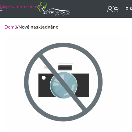
Skip to main content
0
Domů
Nově naskladněno