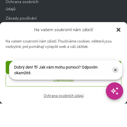
Ochrana osobních
údajů
Zásady používání
souborů cookie
Na vašem soukromí nám záleží
Na vašem soukromí nám záleží. Používáme cookies, některé jsou
nezbytné, jiné pomáhají vylepšit web a váš zážitek.
Zahradní centrum
🕑 Po – Čt: 9:00 – 17:00
Příjmout
🕑 Pá – So: 9:00 – 18:00
Odmítnout
🚫 Neděle: ZAVŘENO
Ochrana osobních údajů
Květinářství
🕑 Ut – Pá: 9:00 - 12:00 │ 13:00 - 17:00
🕑 So: 9:00 – 15:00
🚫 Ne - Po: ZAVŘENO