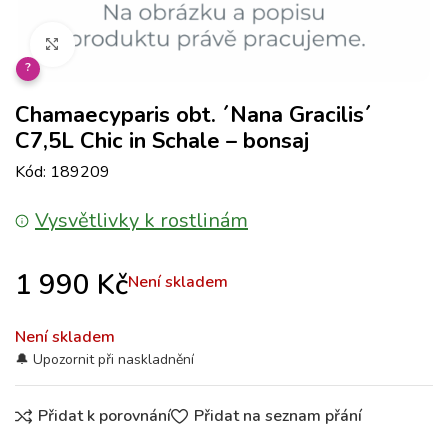
Klikněte pro zvětšení
?
Chamaecyparis obt. ´Nana Gracilis´
C7,5L Chic in Schale – bonsaj
Kód: 189209
Vysvětlivky k rostlinám
1 990
Kč
Není skladem
Není skladem
Přidat k porovnání
Přidat na seznam přání