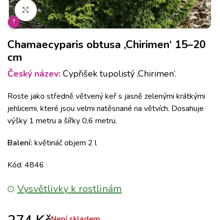
Klikněte pro zvětšení
?
Chamaecyparis obtusa ‚Chirimen‘ 15–20
cm
Český název:
Cypřišek tupolistý ‚Chirimen‘.
Roste jako středně větvený keř s jasně zelenými krátkými
jehlicemi, které jsou velmi natěsnané na větvích. Dosahuje
výšky 1 metru a šířky 0,6 metru.
Balení:
květináč objem 2 l
Kód: 4846
Vysvětlivky k rostlinám
Není skladem