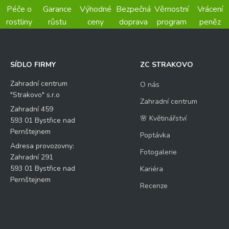
Péče o
Garance
Výhodné
Bezpečná
Věrnostní
Vrácení
rostliny
růstu
ceny
doprava
program
peněz
SÍDLO FIRMY
ZC STRAKOVO
Zahradní centrum
O nás
"Strakovo" s.r.o
Zahradní centrum
Zahradní 459
🌸 Květinářství
593 01 Bystřice nad
Pernštejnem
Poptávka
Adresa provozovny:
Fotogalerie
Zahradní 291
593 01 Bystřice nad
Kariéra
Pernštejnem
Recenze