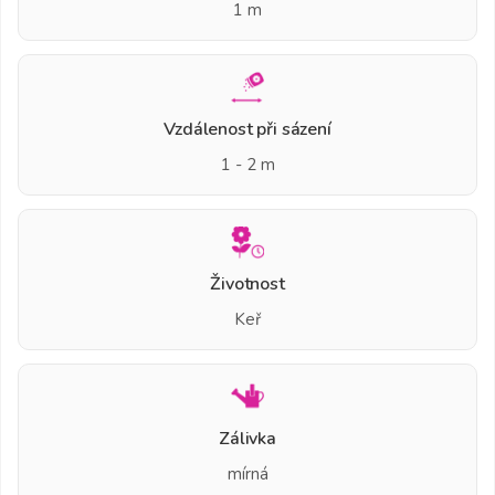
1 m
Vzdálenost při sázení
1 - 2 m
Životnost
Keř
Zálivka
mírná