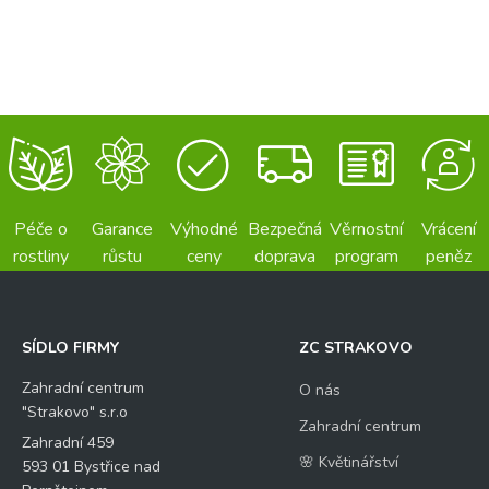
Péče o
Garance
Výhodné
Bezpečná
Věrnostní
Vrácení
rostliny
růstu
ceny
doprava
program
peněz
SÍDLO FIRMY
ZC STRAKOVO
Zahradní centrum
O nás
"Strakovo" s.r.o
Zahradní centrum
Zahradní 459
🌸 Květinářství
593 01 Bystřice nad