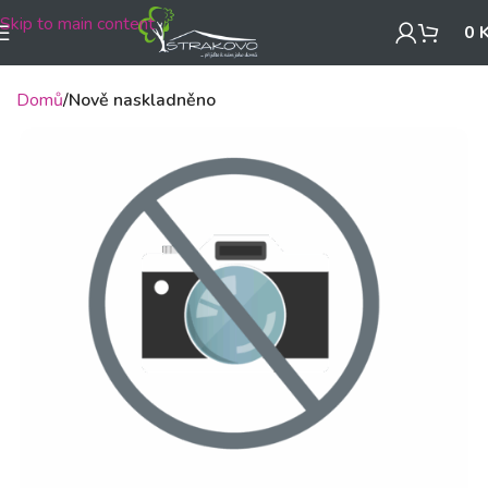
Skip to main content
0
Domů
Nově naskladněno