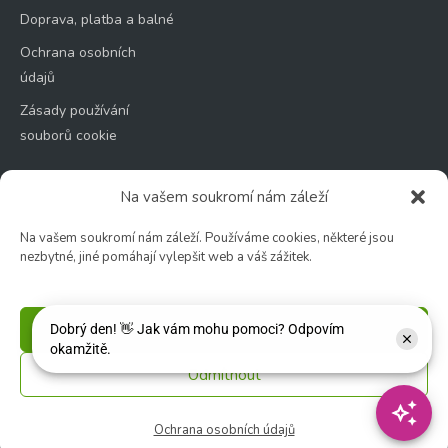
Doprava, platba a balné
Ochrana osobních
údajů
Zásady používání
souborů cookie
Na vašem soukromí nám záleží
Na vašem soukromí nám záleží. Používáme cookies, některé jsou
Zahradní centrum
nezbytné, jiné pomáhají vylepšit web a váš zážitek.
🕑 Po – Čt: 9:00 – 17:00
🕑 Pá – So: 9:00 – 18:00
Příjmout
🚫 Neděle: ZAVŘENO
Odmítnout
Květinářství
🕑 Ut – Pá: 9:00 - 12:00 │ 13:00 - 17:00
Ochrana osobních údajů
🕑 So: 9:00 – 15:00