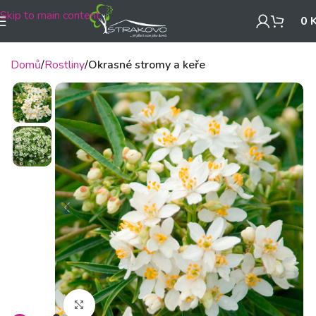
Skip to main content
0
Domů
Rostliny
Okrasné stromy a keře
Klikněte pro zvětšení