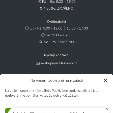
🕑 Pá – So: 9:00 – 18:00
🚫 Neděle: ZAVŘENO
Květinářství
🕑 Ut – Pá: 9:00 - 12:00 │ 13:00 - 17:00
🕑 So: 9:00 – 15:00
🚫 Ne - Po: ZAVŘENO
Rychlý kontakt:
✉️ e-shop@zcstrakovo.cz
Sledujte nás:
Na vašem soukromí nám záleží
Na vašem soukromí nám záleží. Používáme cookies, některé jsou
nezbytné, jiné pomáhají vylepšit web a váš zážitek.