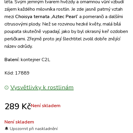
léta.
Svým jemným tvarem hvězdy a omamnou vůní vzbudí
zájem každého milovníka rostlin.
Je zde jasně patrný vztah
mezi
Choisya ternata ‚Aztec Pearl‘
a pomeranči a dalšími
citrusovými plody.
Než se rozvinou hezké květy, malá bílá
poupata skutečně vypadají, jako by byl okrasný keř ozdoben
perličkami.
Zřejmě proto její šlechtitel zvolil dobře znějící
název odrůdy.
Balení:
kontejner C2L
Kód: 17889
Vysvětlivky k rostlinám
289
Kč
Není skladem
Není skladem