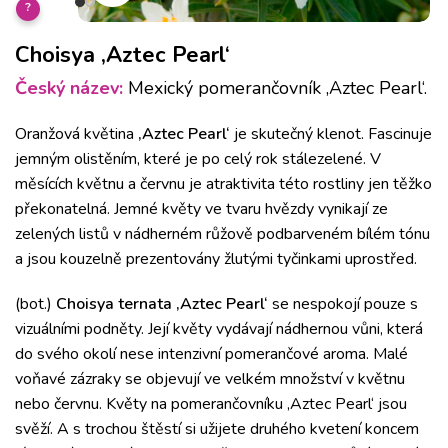
?
Choisya ‚Aztec Pearl‘
Český název:
Mexický pomerančovník ‚Aztec Pearl‘.
Oranžová květina
‚Aztec Pearl‘
je skutečný klenot.
Fascinuje
jemným olistěním, které je po celý rok stálezelené.
V
měsících květnu a červnu je atraktivita této rostliny jen těžko
překonatelná.
J
emné květy ve tvaru hvězdy v
ynikají ze
zelených listů v nádherném růžově podbarveném bílém tónu
a jsou kouzelně prezentovány žlutými tyčinkami uprostřed.
(bot.)
Choisya ternata ‚Aztec Pearl‘
se nespokojí pouze s
vizuálními podněty.
Její květy vydávají nádhernou vůni, která
do svého okolí nese intenzivní pomerančové aroma.
Malé
voňavé zázraky se objevují ve velkém množství v květnu
nebo červnu.
Květy na pomerančovníku ‚Aztec Pearl‘ jsou
svěží.
A s trochou štěstí si užijete druhého kvetení koncem