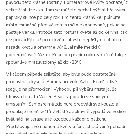
původu této krásné rostliny.
Pomerančové květy pocházejí z
velké části Mexika.
Tam se můžete nechat hýčkat hřejivými
paprsky slunce po celý rok.
Pro tento
krásný keř plánujte
místo chráněné před větrem a málo exponované, pokud se
pěstuje venku.
Protože tato rostlina kvete až do června, tak
řez provádějte až po odkvětu, abyste nepřišly o bohatou
násadu květů a omamné vůně. Jakmile mexický
pomerančovník 'Aztec Pearl' po prvním roku zakoření, tak je
spolehlivě mrazuvzdorný až do -23°C.
V každém případě zajistěte, aby byla půda dostatečně
propustná a kyselá.
Pomerančovník 'Aztec Pearl' citlivě
reaguje na přemokření.
Výhodou při výběru místa je, že
Choisya ternata 'Aztec Pearl' si poradí i se stinným
umístěním.
Samozřejmě zde hůře předvádí své kouzlo a
produkuje méně květů.
Zvláště atraktivně vypadá ve velkém
květináči na terase a je ozdobou každého balkonu.
Představuje své nádherné květy a fantastická vůně pohladí
nosy všech milovníků rostlin, kteří si zde sednou k