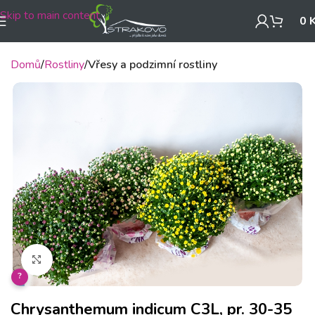
Skip to main content
0
Domů
Rostliny
Vřesy a podzimní rostliny
Klikněte pro zvětšení
?
Chrysanthemum indicum C3L, pr. 30-35