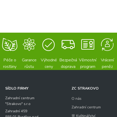
Péče o
Garance
Výhodné
Bezpečná
Věrnostní
Vrácení
rostliny
růstu
ceny
doprava
program
peněz
SÍDLO FIRMY
ZC STRAKOVO
Zahradní centrum
O nás
"Strakovo" s.r.o
Zahradní centrum
Zahradní 459
🌸 Květinářství
593 01 Bystřice nad