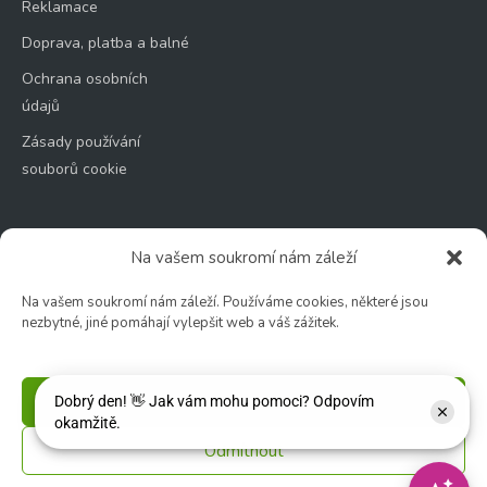
Reklamace
Doprava, platba a balné
Ochrana osobních
údajů
Zásady používání
souborů cookie
Na vašem soukromí nám záleží
Zahradní centrum
Na vašem soukromí nám záleží. Používáme cookies, některé jsou
nezbytné, jiné pomáhají vylepšit web a váš zážitek.
🕑 Po – Čt: 9:00 – 17:00
🕑 Pá – So: 9:00 – 18:00
🚫 Neděle: ZAVŘENO
Příjmout
Květinářství
Odmítnout
🕑 Ut – Pá: 9:00 - 12:00 │ 13:00 - 17:00