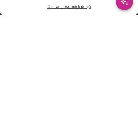
🕑 So: 9:00 – 15:00
Ochrana osobních údajů
🚫 Ne - Po: ZAVŘENO
Rychlý kontakt:
✉️ e-shop@zcstrakovo.cz
Sledujte nás:
© 2026 Zahradní centrum "Strakovo" s.r.o. – Všechna práva vyhrazena. |
Vytvořilo
inetio s. r. o.