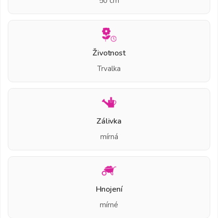
50 cm
Životnost
Trvalka
Zálivka
mírná
Hnojení
mírné