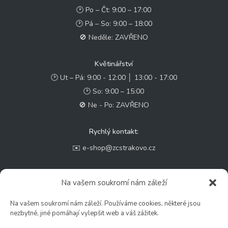
🕑 Po – Čt: 9:00 – 17:00
🕑 Pá – So: 9:00 – 18:00
🚫 Neděle: ZAVŘENO
Květinářství
🕑 Ut – Pá: 9:00 - 12:00 │ 13:00 - 17:00
🕑 So: 9:00 – 15:00
🚫 Ne - Po: ZAVŘENO
Rychlý kontakt:
✉️ e-shop@zcstrakovo.cz
Sledujte nás:
Na vašem soukromí nám záleží
Na vašem soukromí nám záleží. Používáme cookies, některé jsou
nezbytné, jiné pomáhají vylepšit web a váš zážitek.