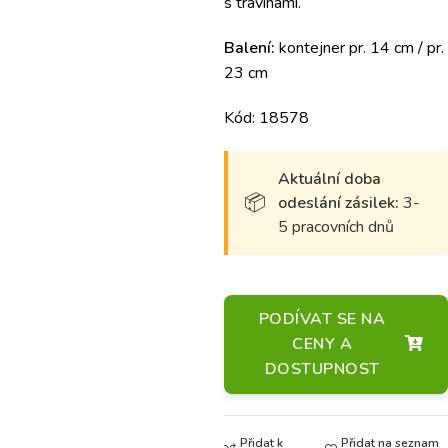
s travinami.
Balení:
kontejner pr. 14 cm / pr.
23 cm
Kód: 18578
Aktuální doba
odeslání zásilek:
3-
5 pracovních dnů
PODÍVAT SE NA
CENY A
DOSTUPNOST
Přidat k
Přidat na seznam