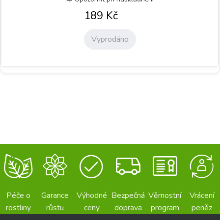
189
Kč
Vyprodáno
Péče o
Garance
Výhodné
Bezpečná
Věrnostní
Vrácení
rostliny
růstu
ceny
doprava
program
peněz