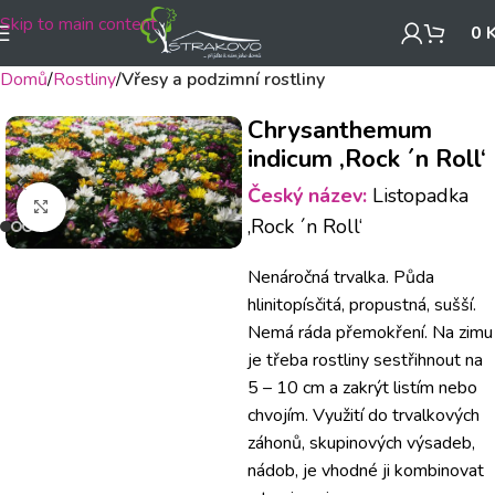
Skip to main content
0
Domů
Rostliny
Vřesy a podzimní rostliny
Chrysanthemum
indicum ‚Rock ´n Roll‘
Český název:
Listopadka
Klikněte pro zvětšení
‚Rock ´n Roll‘
Nenáročná trvalka. Půda
hlinitopísčitá, propustná, sušší.
Nemá ráda přemokření. Na zimu
je třeba rostliny sestřihnout na
5 – 10 cm a zakrýt listím nebo
chvojím. Využití do trvalkových
záhonů, skupinových výsadeb,
nádob, je vhodné ji kombinovat