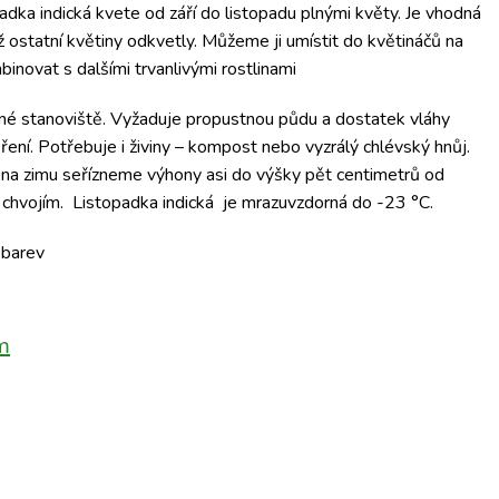
adka indická kvete od září do listopadu plnými květy. Je vhodná
iž ostatní květiny odkvetly. Můžeme ji umístit do květináčů na
inovat s dalšími trvanlivými rostlinami
né stanoviště. Vyžaduje propustnou půdu a dostatek vláhy
ní. Potřebuje i živiny – kompost nebo vyzrálý chlévský hnůj.
m na zimu seřízneme výhony asi do výšky pět centimetrů od
 chvojím. Listopadka indická je mrazuvzdorná do -23 °C.
 barev
m