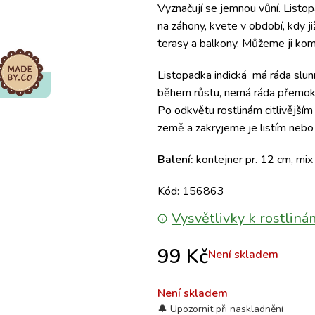
Vyznačují se jemnou vůní. Listop
na záhony, kvete v období, kdy j
terasy a balkony. Můžeme ji komb
Listopadka indická má ráda slun
během růstu, nemá ráda přemokře
Po odkvětu rostlinám citlivější
země a zakryjeme je listím nebo
Balení:
kontejner pr. 12 cm, mix
Kód: 156863
Vysvětlivky k rostliná
99
Kč
Není skladem
Není skladem