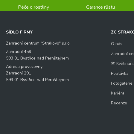
Péče o rostliny
Garance růstu
SÍDLO FIRMY
ZC STRAK
Zahradní centrum "Strakovo" s.r.o
O nás
Zahradní 459
Zahradní ce
593 01 Bystřice nad Pernštejnem
🌸 Květinářs
Adresa provozovny:
Zahradní 291
Poptávka
593 01 Bystřice nad Pernštejnem
Fotogalerie
Kariéra
Recenze