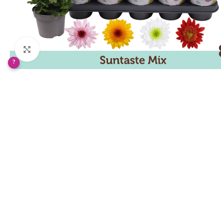
Klikněte pro zvětšení
?