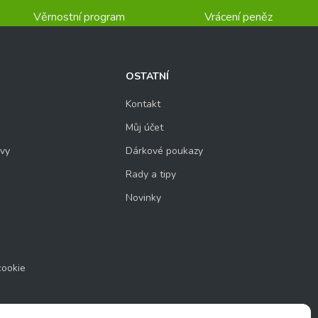
Věrnostní program
Vrácení peněz
OSTATNÍ
Kontakt
Můj účet
uvy
Dárkové poukazy
Rady a tipy
Novinky
cookie