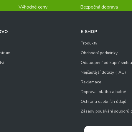
Výhodné ceny
Bezpečná doprava
OVO
E-SHOP
Produkty
ntrum
Obchodní podmínky
tví
Odstoupení od kupní smlo
Nejčastější dotazy (FAQ)
Reklamace
Doprava, platba a balné
Ochrana osobních údajů
Zásady používání souborů 