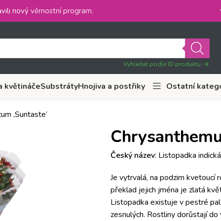
vili nový
věrnostní program
.
Vyhledat podle ID produktu
a květináče
Substráty
Hnojiva a postřiky
Ostatní kateg
um ‚Suntaste‘
Chrysanthemu
Český název
: Listopadka indická
Je vytrvalá, na podzim kvetoucí 
překlad jejich jména je zlatá kvě
Listopadka existuje v pestré pa
zesnulých. Rostliny dorůstají do