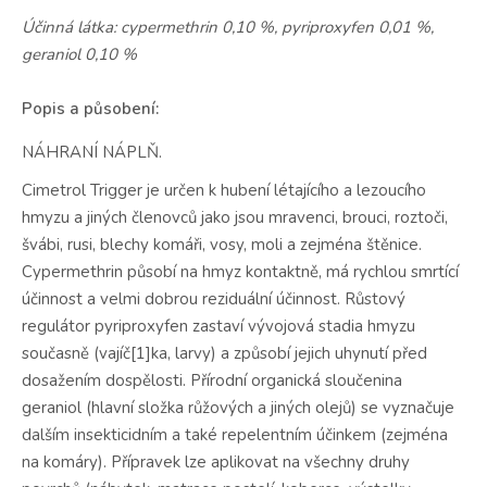
Účinná látka: cypermethrin 0,10 %, pyriproxyfen 0,01 %,
geraniol 0,10 %
Popis a působení:
NÁHRANÍ NÁPLŇ.
Cimetrol Trigger je určen k hubení létajícího a lezoucího
hmyzu a jiných členovců jako jsou mravenci, brouci, roztoči,
švábi, rusi, blechy komáři, vosy, moli a zejména štěnice.
Cypermethrin působí na hmyz kontaktně, má rychlou smrtící
účinnost a velmi dobrou reziduální účinnost. Růstový
regulátor pyriproxyfen zastaví vývojová stadia hmyzu
současně (vajíč[1]ka, larvy) a způsobí jejich uhynutí před
dosažením dospělosti. Přírodní organická sloučenina
geraniol (hlavní složka růžových a jiných olejů) se vyznačuje
dalším insekticidním a také repelentním účinkem (zejména
na komáry). Přípravek lze aplikovat na všechny druhy