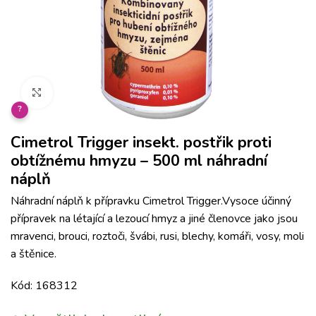
Klikněte pro zvětšení
?
Cimetrol Trigger insekt. postřik proti
obtížnému hmyzu – 500 ml náhradní
náplň
Náhradní náplň k přípravku Cimetrol Trigger.Vysoce účinný
přípravek na létající a lezoucí hmyz a jiné členovce jako jsou
mravenci, brouci, roztoči, švábi, rusi, blechy, komáři, vosy, moli
a štěnice.
Kód: 168312