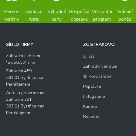
Péče o
Garance
Výhodné
Bezpečná
Věrnostní
Vrácení
rostliny
růstu
ceny
doprava
program
peněz
SÍDLO FIRMY
ZC STRAKOVO
Zahradní centrum
O nás
"Strakovo" s.r.o
Zahradní centrum
Zahradní 459
🌸 Květinářství
593 01 Bystřice nad
Pernštejnem
Poptávka
Adresa provozovny:
Fotogalerie
Zahradní 291
593 01 Bystřice nad
Kariéra
Pernštejnem
Recenze