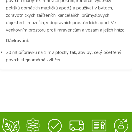
povrchů (nábytek, matrace postelí, koberce, výstelky
pelíšků domácích mazlíčků apod.) a používat v bytech,
zdravotnických zařízeních, kancelářích, průmyslových
objektech, muzeích, v dopravních prostředcích apod. Ve
venkovním prostoru proti mravencům a vosám a jejich hnízd.
Dávkování:
20 ml přípravku na 1 m2 plochy tak, aby byl celý ošetřený
povrch stejnoměrně zvlhčen.