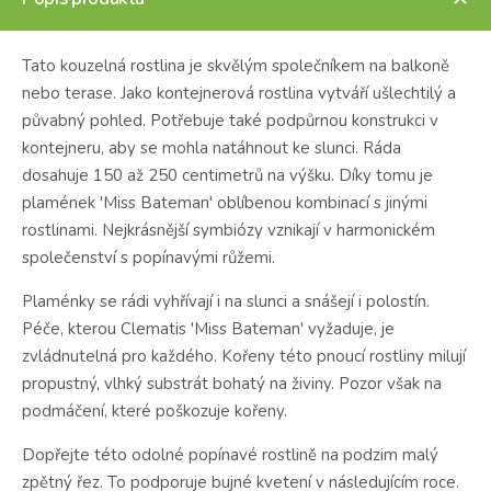
Tato kouzelná rostlina je skvělým společníkem na balkoně
nebo terase.
Jako kontejnerová rostlina vytváří ušlechtilý a
půvabný pohled.
Potřebuje také podpůrnou konstrukci v
kontejneru, aby se mohla natáhnout ke slunci.
Ráda
dosahuje 150 až 250 centimetrů na výšku.
Díky tomu je
plamének 'Miss Bateman' oblíbenou kombinací s jinými
rostlinami.
Nejkrásnější symbiózy vznikají v harmonickém
společenství s popínavými růžemi.
Plaménky se rádi vyhřívají i na slunci a snášejí i polostín.
Péče, kterou Clematis 'Miss Bateman' vyžaduje, je
zvládnutelná pro každého.
Kořeny této pnoucí rostliny milují
propustný, vlhký substrát bohatý na živiny.
P
ozor však na
podmáčení, které poškozuje kořeny.
Dopřejte této o
dolné popínavé rostlině na podzim malý
zpětný řez.
To podporuje bujné kvetení v následujícím roce.