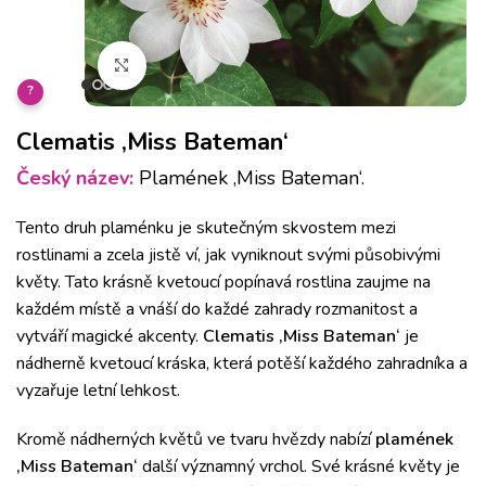
Klikněte pro zvětšení
?
Clematis ‚Miss Bateman‘
Český název:
Plamének ‚Miss Bateman‘.
Tento druh plaménku j
e skutečným skvostem mezi
rostlinami a zcela jistě ví, jak vyniknout svými působivými
květy.
Tato k
rásně kvetoucí popínavá rostlina zaujme na
každém místě a
v
náší do každé zahrady rozmanitost a
vytváří magické akcenty.
Clematis ‚Miss Bateman‘
je
nádherně kvetoucí kráska, která potěší každého zahradníka a
vyzařuje letní lehkost.
Kromě nádherných květů ve tvaru hvězdy nabízí
plamének
‚Miss Bateman‘
další významný vrchol.
Své krásné květy je