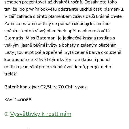
schopen prezentovat
až dvakrát ročně.
Dosáhnete toho
tím, že
po prvním odkvětu odstraníte uschlé části plaménku.
V září zahrada s tímto plaménkem zažívá další krásné chvíle.
Zatímco ostatní rostliny se pomalu ukládají k zimnímu
spánku, tento krásný plamének opět naplno rozkvétá.
Clematis ‚Miss Bateman‘
je jedinečně krásná rostlina s
velkými, jasně bílými květy a bohatým zeleným olistěním.
Listy jsou eliptické a zpeřené.
Sytá zelená barva okouzleně
kontrastuje se zářivě bílými květy.
Tato k
rásná pnoucí
rostlina je ideální pro ozelenění zdí domů, pergol nebo
treláží.
Balení:
kontejner C2,5L-v. 70 CM -vyvaz.
Kód: 140068
Vysvětlivky k rostlinám