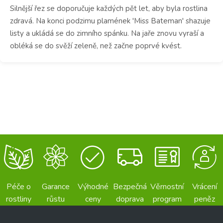
Silnější řez se doporučuje každých pět let, aby byla rostlina
zdravá.
Na konci podzimu plamének 'Miss Bateman' shazuje
listy a ukládá se do zimního spánku.
Na jaře znovu vyraší a
obléká se do svěží zeleně, než začne poprvé kvést.
Péče o
Garance
Výhodné
Bezpečná
Věrnostní
Vrácení
rostliny
růstu
ceny
doprava
program
peněz