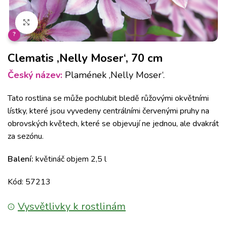
Klikněte pro zvětšení
?
Clematis ‚Nelly Moser‘, 70 cm
Český název:
Plamének ‚Nelly Moser‘.
Tato rostlina se může pochlubit bledě růžovými okvětními
lístky, které jsou vyvedeny centrálními červenými pruhy na
obrovských květech, které se objevují ne jednou, ale dvakrát
za sezónu.
Balení:
květináč objem 2,5 l
Kód: 57213
Vysvětlivky k rostlinám