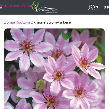
Skip to main content
0
Domů
Rostliny
Okrasné stromy a keře