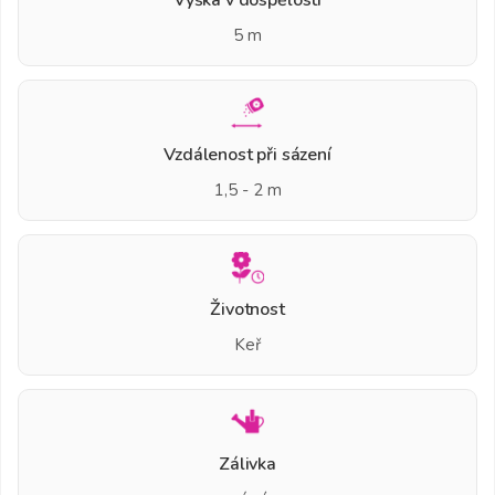
5 m
Vzdálenost při sázení
1,5 - 2 m
Životnost
Keř
Zálivka