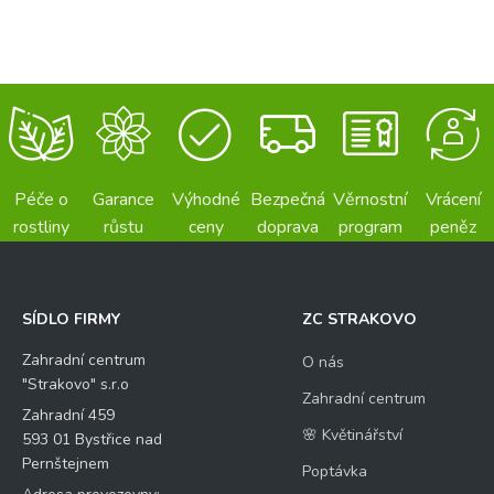
Péče o
Garance
Výhodné
Bezpečná
Věrnostní
Vrácení
rostliny
růstu
ceny
doprava
program
peněz
SÍDLO FIRMY
ZC STRAKOVO
Zahradní centrum
O nás
"Strakovo" s.r.o
Zahradní centrum
Zahradní 459
🌸 Květinářství
593 01 Bystřice nad
Pernštejnem
Poptávka