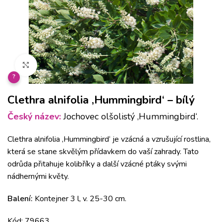
Klikněte pro zvětšení
?
Clethra alnifolia ‚Hummingbird‘ – bílý
Český název:
Jochovec olšolistý ‚Hummingbird‘.
Clethra alnifolia ‚Hummingbird‘ je vzácná a vzrušující rostlina,
která se stane skvělým přídavkem do vaší zahrady. Tato
odrůda přitahuje kolibříky a další vzácné ptáky svými
nádhernými květy.
Balení:
Kontejner 3 l, v. 25-30 cm.
Kód: 79663