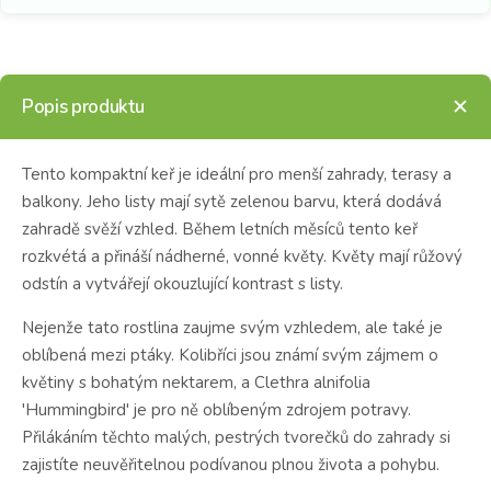
Popis produktu
Tento kompaktní keř je ideální pro menší zahrady, terasy a
balkony. Jeho listy mají sytě zelenou barvu, která dodává
zahradě svěží vzhled. Během letních měsíců tento keř
rozkvétá a přináší nádherné, vonné květy. Květy mají růžový
odstín a vytvářejí okouzlující kontrast s listy.
Nejenže tato rostlina zaujme svým vzhledem, ale také je
oblíbená mezi ptáky. Kolibříci jsou známí svým zájmem o
květiny s bohatým nektarem, a Clethra alnifolia
'Hummingbird' je pro ně oblíbeným zdrojem potravy.
Přilákáním těchto malých, pestrých tvorečků do zahrady si
zajistíte neuvěřitelnou podívanou plnou života a pohybu.