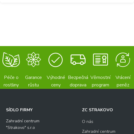
Péče o
Garance
Výhodné
Bezpečná
Věrnostní
Vrácení
rostliny
růstu
ceny
doprava
program
peněz
SÍDLO FIRMY
ZC STRAKOVO
Zahradní centrum
O nás
"Strakovo" s.r.o
Zahradní centrum