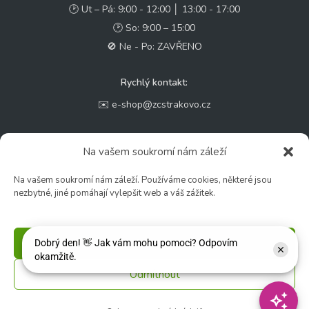
🕑 Ut – Pá: 9:00 - 12:00 │ 13:00 - 17:00
🕑 So: 9:00 – 15:00
🚫 Ne - Po: ZAVŘENO
Rychlý kontakt:
✉️ e-shop@zcstrakovo.cz
Sledujte nás:
Na vašem soukromí nám záleží
Na vašem soukromí nám záleží. Používáme cookies, některé jsou
nezbytné, jiné pomáhají vylepšit web a váš zážitek.
Příjmout
Odmítnout
© 2026 Zahradní centrum "Strakovo" s.r.o. – Všechna práva vyhrazena. |
Vytvořilo
inetio s. r. o.