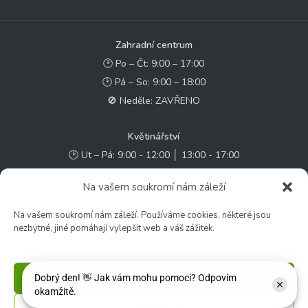
Zahradní centrum
🕑 Po – Čt: 9:00 – 17:00
🕑 Pá – So: 9:00 – 18:00
🚫 Neděle: ZAVŘENO
Květinářství
🕑 Ut – Pá: 9:00 - 12:00 │ 13:00 - 17:00
🕑 So: 9:00 – 15:00
Na vašem soukromí nám záleží
🚫 Ne - Po: ZAVŘENO
Na vašem soukromí nám záleží. Používáme cookies, některé jsou
Rychlý kontakt:
nezbytné, jiné pomáhají vylepšit web a váš zážitek.
✉️ e-shop@zcstrakovo.cz
Příjmout
Sledujte nás: