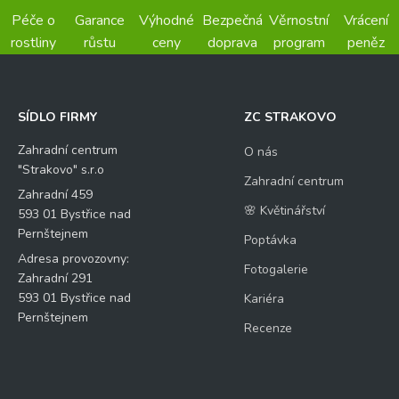
Péče o
Garance
Výhodné
Bezpečná
Věrnostní
Vrácení
rostliny
růstu
ceny
doprava
program
peněz
SÍDLO FIRMY
ZC STRAKOVO
Zahradní centrum
O nás
"Strakovo" s.r.o
Zahradní centrum
Zahradní 459
🌸 Květinářství
593 01 Bystřice nad
Pernštejnem
Poptávka
Adresa provozovny:
Fotogalerie
Zahradní 291
593 01 Bystřice nad
Kariéra
Pernštejnem
Recenze