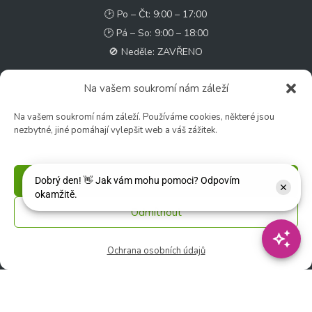
🕑 Po – Čt: 9:00 – 17:00
🕑 Pá – So: 9:00 – 18:00
🚫 Neděle: ZAVŘENO
Květinářství
Na vašem soukromí nám záleží
🕑 Ut – Pá: 9:00 - 12:00 │ 13:00 - 17:00
Na vašem soukromí nám záleží. Používáme cookies, některé jsou
🕑 So: 9:00 – 15:00
nezbytné, jiné pomáhají vylepšit web a váš zážitek.
🚫 Ne - Po: ZAVŘENO
Rychlý kontakt:
Příjmout
✉️ e-shop@zcstrakovo.cz
Odmítnout
Sledujte nás:
Ochrana osobních údajů
© 2026 Zahradní centrum "Strakovo" s.r.o. – Všechna práva vyhrazena. |