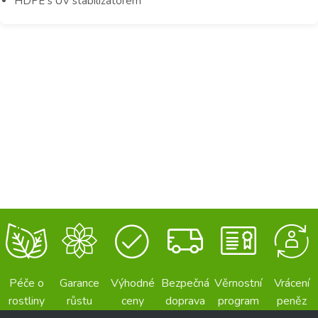
HDPE s UV stabilizátorem
Péče o
Garance
Výhodné
Bezpečná
Věrnostní
Vrácení
rostliny
růstu
ceny
doprava
program
peněz