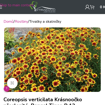
Skip to main content
0
Domů
Rostliny
Trvalky a skalničky
Klikněte pro zvětšení
?
Coreopsis verticilata Krásnoočko