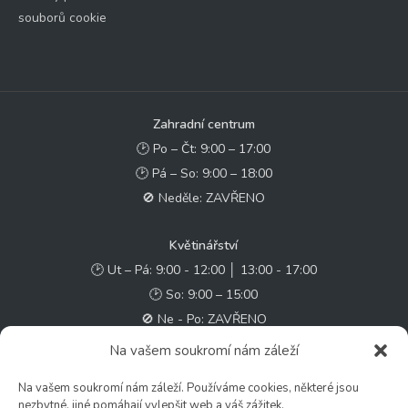
souborů cookie
Zahradní centrum
🕑 Po – Čt: 9:00 – 17:00
🕑 Pá – So: 9:00 – 18:00
🚫 Neděle: ZAVŘENO
Květinářství
🕑 Ut – Pá: 9:00 - 12:00 │ 13:00 - 17:00
🕑 So: 9:00 – 15:00
🚫 Ne - Po: ZAVŘENO
Na vašem soukromí nám záleží
Rychlý kontakt:
Na vašem soukromí nám záleží. Používáme cookies, některé jsou
✉️ e-shop@zcstrakovo.cz
nezbytné, jiné pomáhají vylepšit web a váš zážitek.