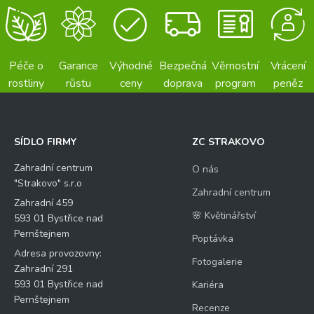
Péče o
Garance
Výhodné
Bezpečná
Věrnostní
Vrácení
rostliny
růstu
ceny
doprava
program
peněz
SÍDLO FIRMY
ZC STRAKOVO
Zahradní centrum
O nás
"Strakovo" s.r.o
Zahradní centrum
Zahradní 459
🌸 Květinářství
593 01 Bystřice nad
Pernštejnem
Poptávka
Adresa provozovny:
Fotogalerie
Zahradní 291
593 01 Bystřice nad
Kariéra
Pernštejnem
Recenze