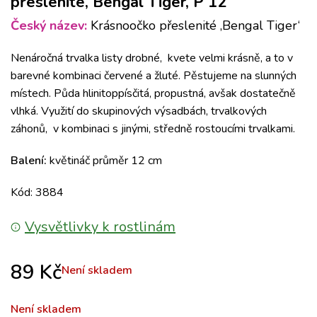
přeslenité, Bengal Tiger, P 12
Český název:
Krásnoočko přeslenité ‚Bengal Tiger‘
Nenáročná trvalka listy drobné, kvete velmi krásně, a to v
barevné kombinaci červené a žluté. Pěstujeme na slunných
místech. Půda hlinitoppísčitá, propustná, avšak dostatečně
vlhká. Využití do skupinových výsadbách, trvalkových
záhonů, v kombinaci s jinými, středně rostoucími trvalkami.
Balení:
květináč průměr 12 cm
Kód: 3884
Vysvětlivky k rostlinám
89
Kč
Není skladem
Není skladem