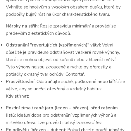
Vyhněte se hnojivům s vysokým obsahem dusíku, které by
podpořily bujný růst na úkor charakteristického tvaru.
Nároky na střih:
Řez je zpravidla minimální a provádí se
především z estetických důvodů.
Odstranění "revertujících (vzpřímených)" větví:
Velmi
důležité je pravidelně odstraňovat veškeré rovné výhony,
které se mohou objevit od kořenů nebo z hlavních větví.
Tyto výhony nejsou zkroucené a rychle by přerostly a
potlačily okrasný tvar odrůdy 'Contorta'.
Prosvětlování:
Odstraňujte suché, poškozené nebo křížící se
větve, aby se udržel otevřený a vzdušný habitus.
Kdy stříhat:
Pozdní zima / rané jaro (leden – březen), před rašením
listů:
Ideální doba pro odstranění vzpřímených výhonů a
mrtvého dřeva. Lze provést i lehký tvarovací řez.
Po odkvětu (březen – duben):
Pokud chcete použít jehnědy