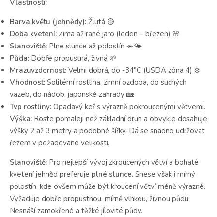
Vlastnosti:
Barva květu (jehnědy):
Žlutá 🟡
Doba kvetení:
Zima až rané jaro (leden – březen) 🌸
Stanoviště:
Plné slunce až polostín ☀️🌤️
Půda:
Dobře propustná, živná 🌱
Mrazuvzdornost:
Velmi dobrá, do -34°C (USDA zóna 4) ❄️
Vhodnost:
Solitérní rostlina, zimní ozdoba, do suchých
vazeb, do nádob, japonské zahrady 🏡
Typ rostliny:
Opadavý keř s výrazně pokroucenými větvemi.
Výška:
Roste pomaleji než základní druh a obvykle dosahuje
výšky 2 až 3 metry a podobné šířky. Dá se snadno udržovat
řezem v požadované velikosti.
Stanoviště:
Pro nejlepší vývoj zkroucených větví a bohaté
kvetení jehněd preferuje
plné slunce
. Snese však i mírný
polostín, kde ovšem může být kroucení větví méně výrazné.
Vyžaduje dobře propustnou, mírně vlhkou, živnou půdu.
Nesnáší zamokřené a těžké jílovité půdy.