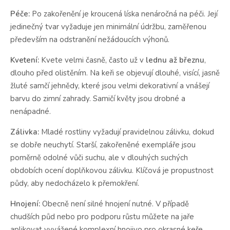
Péče:
Po zakořenění je kroucená líska nenáročná na péči. Její
jedinečný tvar vyžaduje jen minimální údržbu, zaměřenou
především na odstranění nežádoucích výhonů.
Kvetení:
Kvete velmi časně, často už v
lednu až březnu
,
dlouho před olistěním. Na keři se objevují dlouhé, visící, jasně
žluté samčí jehnědy, které jsou velmi dekorativní a vnášejí
barvu do zimní zahrady. Samičí květy jsou drobné a
nenápadné.
Zálivka:
Mladé rostliny vyžadují pravidelnou zálivku, dokud
se dobře neuchytí. Starší, zakořeněné exempláře jsou
poměrně odolné vůči suchu, ale v dlouhých suchých
obdobích ocení doplňkovou zálivku. Klíčová je propustnost
půdy, aby nedocházelo k přemokření.
Hnojení:
Obecně není silné hnojení nutné. V případě
chudších půd nebo pro podporu růstu můžete na jaře
aplikovat vyvážené komplexní hnojivo pro okrasné keře.