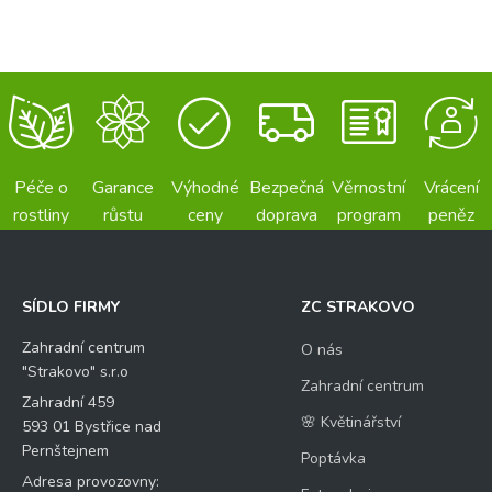
Péče o
Garance
Výhodné
Bezpečná
Věrnostní
Vrácení
rostliny
růstu
ceny
doprava
program
peněz
SÍDLO FIRMY
ZC STRAKOVO
Zahradní centrum
O nás
"Strakovo" s.r.o
Zahradní centrum
Zahradní 459
🌸 Květinářství
593 01 Bystřice nad
Pernštejnem
Poptávka
Adresa provozovny: