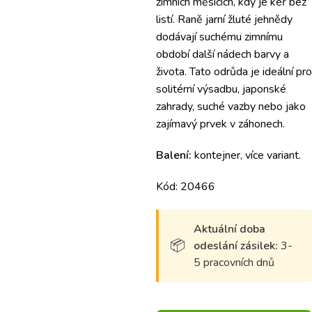
zimních měsících, kdy je keř bez
listí. Raně jarní žluté jehnědy
dodávají suchému zimnímu
období další nádech barvy a
života. Tato odrůda je ideální pro
solitérní výsadbu, japonské
zahrady, suché vazby nebo jako
zajímavý prvek v záhonech.
Balení:
kontejner, více variant.
Kód: 20466
Aktuální doba
odeslání zásilek:
3-
5 pracovních dnů