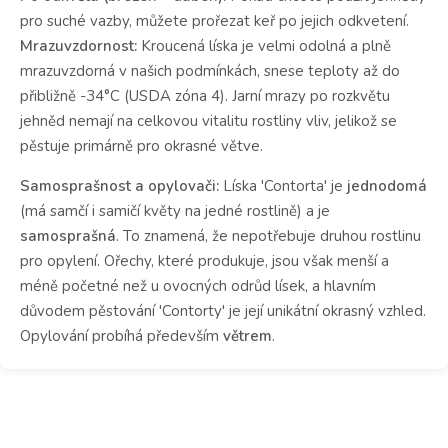
pro suché vazby, můžete prořezat keř po jejich odkvetení.
Mrazuvzdornost:
Kroucená líska je velmi odolná a plně
mrazuvzdorná v našich podmínkách, snese teploty až do
přibližně -34°C (USDA zóna 4). Jarní mrazy po rozkvětu
jehněd nemají na celkovou vitalitu rostliny vliv, jelikož se
pěstuje primárně pro okrasné větve.
Samosprašnost a opylovači:
Líska 'Contorta' je
jednodomá
(má samčí i samičí květy na jedné rostlině) a je
samosprašná
. To znamená, že nepotřebuje druhou rostlinu
pro opylení. Ořechy, které produkuje, jsou však menší a
méně početné než u ovocných odrůd lísek, a hlavním
důvodem pěstování 'Contorty' je její unikátní okrasný vzhled.
Opylování probíhá především
větrem
.