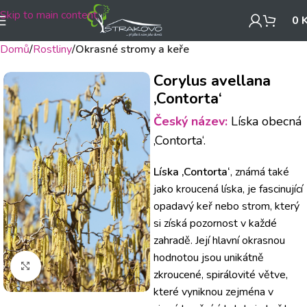
Skip to main content
0
Domů
Rostliny
Okrasné stromy a keře
Corylus avellana
‚Contorta‘
Český název:
Líska obecná
‚Contorta‘.
Líska ‚Contorta‘
, známá také
jako kroucená líska, je fascinující
opadavý keř nebo strom, který
si získá pozornost v každé
zahradě. Její hlavní okrasnou
hodnotou jsou unikátně
Klikněte pro zvětšení
zkroucené, spirálovité větve,
které vyniknou zejména v