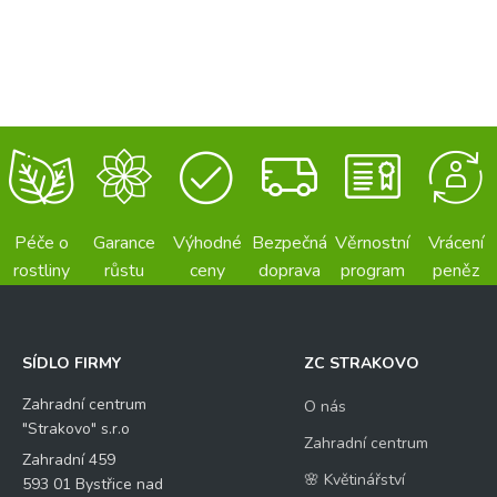
Péče o
Garance
Výhodné
Bezpečná
Věrnostní
Vrácení
rostliny
růstu
ceny
doprava
program
peněz
SÍDLO FIRMY
ZC STRAKOVO
Zahradní centrum
O nás
"Strakovo" s.r.o
Zahradní centrum
Zahradní 459
🌸 Květinářství
593 01 Bystřice nad