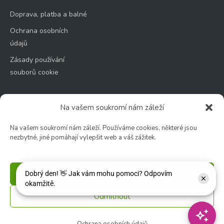
Doprava, platba a balné
Ochrana osobních
údajů
Zásady používání
souborů cookie
Na vašem soukromí nám záleží
Na vašem soukromí nám záleží. Používáme cookies, některé jsou
Zahradní centrum
nezbytné, jiné pomáhají vylepšit web a váš zážitek.
🕑 Po – Čt: 9:00 – 17:00
🕑 Pá – So: 9:00 – 18:00
🚫 Neděle: ZAVŘENO
Příjmout
Odmítnout
Květinářství
🕑 Ut – Pá: 9:00 - 12:00 │ 13:00 - 17:00