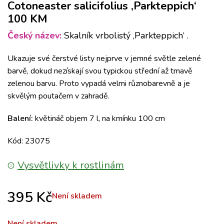
Cotoneaster salicifolius ‚Parkteppich‘
100 KM
Český název:
Skalník vrbolistý ‚Parkteppich‘ .
Ukazuje své čerstvé listy nejprve v jemné světle zelené
barvě, dokud nezískají svou typickou střední až tmavě
zelenou barvu. Proto vypadá velmi různobarevně a je
skvělým poutačem v zahradě.
Balení:
květináč objem 7 l, na kmínku 100 cm
Kód: 23075
Vysvětlivky k rostlinám
395
Kč
Není skladem
Není skladem