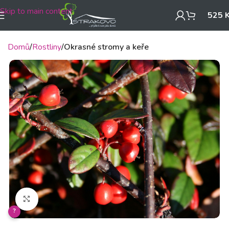
Skip to main content
525
Domů
Rostliny
Okrasné stromy a keře
Klikněte pro zvětšení
?