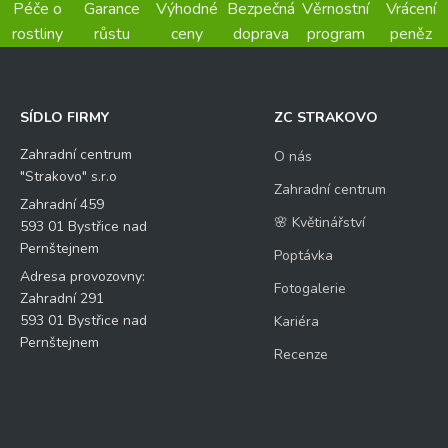
Péče o
Garance
Výhodné
Bezpečná
Věrnostní
Vrácení
rostliny
růstu
ceny
doprava
program
peněz
SÍDLO FIRMY
ZC STRAKOVO
Zahradní centrum
O nás
"Strakovo" s.r.o
Zahradní centrum
Zahradní 459
🌸 Květinářství
593 01 Bystřice nad
Pernštejnem
Poptávka
Adresa provozovny:
Fotogalerie
Zahradní 291
593 01 Bystřice nad
Kariéra
Pernštejnem
Recenze