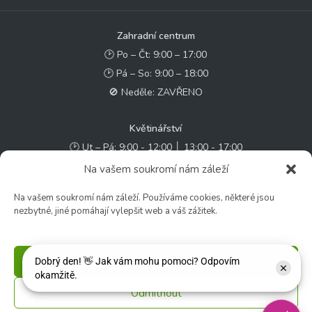
Zahradní centrum
🕑 Po – Čt: 9:00 – 17:00
🕑 Pá – So: 9:00 – 18:00
🚫 Neděle: ZAVŘENO
Květinářství
🕑 Ut – Pá: 9:00 - 12:00 │ 13:00 - 17:00
🕑 So: 9:00 – 15:00
Na vašem soukromí nám záleží
🚫 Ne - Po: ZAVŘENO
Na vašem soukromí nám záleží. Používáme cookies, některé jsou
nezbytné, jiné pomáhají vylepšit web a váš zážitek.
Rychlý kontakt:
✉️ e-shop@zcstrakovo.cz
Příjmout
Sledujte nás:
Odmítnout