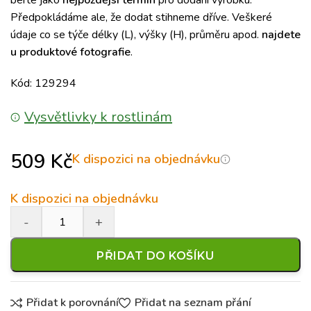
berte jako
nejpozdějsí termín
pro dodání výrobku.
Předpokládáme ale, že dodat stihneme dříve. Veškeré
údaje co se týče délky (L), výšky (H), průměru apod.
najdete
u produktové fotografie
.
Kód: 129294
Vysvětlivky k rostlinám
509
Kč
K dispozici na objednávku
K dispozici na objednávku
PŘIDAT DO KOŠÍKU
Přidat k porovnání
Přidat na seznam přání