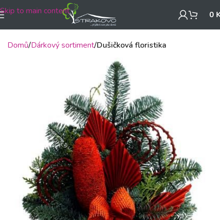
Skip to main content
0
Domů
Dárkový sortiment
Dušičková floristika