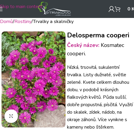
Skip to main content
0
Domů
Rostliny
Trvalky a skalničky
Delosperma cooperi
Český název:
Kosmatec
cooperi.
Nízká, trsovitá, sukulentní
trvalka. Listy dužnaté, světle
zelené. Kvete celkem dlouhou
dobu, v podobě krásných
fialkových květů. Půda sušší,
dobře propustná, písčitá. Využití
do skalek, zídek, nádob, na
Klikněte pro zvětšení
okraje záhonů. Více vynikne s
kameny nebo štěrkem.