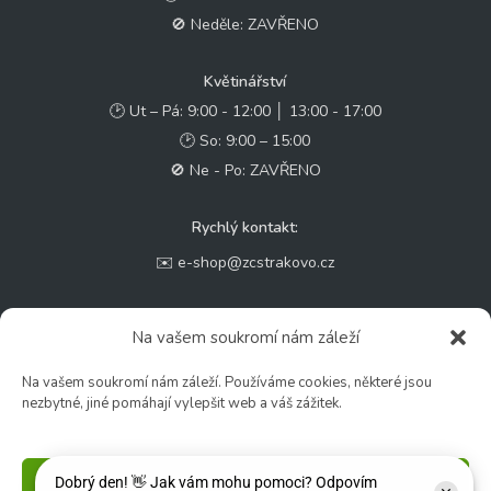
🚫 Neděle: ZAVŘENO
Květinářství
🕑 Ut – Pá: 9:00 - 12:00 │ 13:00 - 17:00
🕑 So: 9:00 – 15:00
🚫 Ne - Po: ZAVŘENO
Rychlý kontakt:
✉️ e-shop@zcstrakovo.cz
Sledujte nás:
Na vašem soukromí nám záleží
Na vašem soukromí nám záleží. Používáme cookies, některé jsou
nezbytné, jiné pomáhají vylepšit web a váš zážitek.
Příjmout