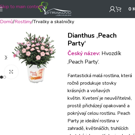
Skip to main content
0
Domů
Rostliny
Trvalky a skalničky
Dianthus ‚Peach
Party‘
Český název:
Hvozdík
‚Peach Party‘.
Klikněte pro zvětšení
Fantastická malá rostlina, která
ročně produkuje stovky
krásných a voňavých
květin.
Kvetení je neuvěřitelné,
prostě přicházejí opakovaně a
pokrývají celou rostlinu.
Peach
Party je ideální rostlina v
zahradě, květináčích, truhlících