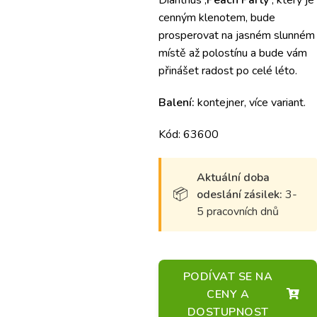
Dianthus ‚
Peach Party‘
, který je
cenným klenotem, bude
prosperovat na jasném slunném
místě až polostínu a bude vám
přinášet radost po celé léto.
Balení:
kontejner, více variant.
Kód: 63600
Aktuální doba
odeslání zásilek:
3-
5 pracovních dnů
PODÍVAT SE NA
CENY A
DOSTUPNOST