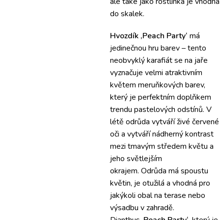
ale také jako rostlinka je vhodná
do skalek.
Hvozdík ‚Peach Party‘
má
jedinečnou hru barev – tento
neobvyklý karafiát se na jaře
vyznačuje velmi atraktivním
květem meruňkových barev,
který je perfektním doplňkem
trendu pastelových odstínů.
V
létě odrůda vytváří živé červené
oči a vytváří nádherný kontrast
mezi tmavým středem květu a
jeho světlejším
okrajem.
Odrůda má spoustu
květin, je otužilá a vhodná pro
jakýkoli obal na terase nebo
výsadbu v zahradě.