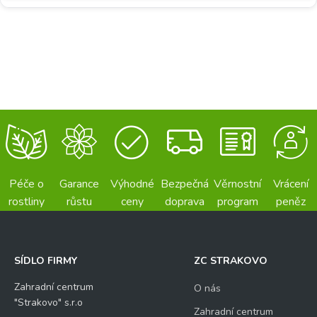
Péče o
Garance
Výhodné
Bezpečná
Věrnostní
Vrácení
rostliny
růstu
ceny
doprava
program
peněz
SÍDLO FIRMY
ZC STRAKOVO
Zahradní centrum
O nás
"Strakovo" s.r.o
Zahradní centrum