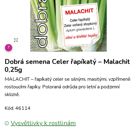
Klikněte pro zvětšení
?
Dobrá semena Celer řapíkatý – Malachit
0,25g
MALACHIT – řapíkatý celer se silnými, masitými, vzpřímeně
rostoucími řapíky. Poloraná odrůda pro letní a podzimní
sklizně.
Kód: 46114
Vysvětlivky k rostlinám