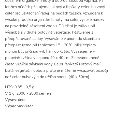
obsahem organické hmoty a dobrou zásobou vápníku. Na
lehčích půdách pěstujeme listový a řapíkatý celer, bulvový
celer pro uskladnění raději na půdách těžších. Vzhledem k
vysoké produkci organické hmoty má celer vysoké nároky
na pravidelné zásobení vodou. Důležitá je zálivka při
výsadbě a v druhé polovině vegetace. Pěstujeme z
předpěstované sadby. Vyséváme v únoru do skleníku a
předpěstujeme při teplotách 15 - 20°C. Nižší teploty
mohou být příčinou vybíhání do květu. Vysazujeme v
polovině května ve sponu 40 x 40 cm. Zaléváme méně
často většími dávkami vody. Celer řapíkatý i listový mají
kratší vegetační dobu a proto je můžeme vysazovat později
než celer bulvový a do užšího sponu (40 x 30cm).
HTS:
0,35 - 0,5 g
V 1 g:
2000 - 2800 semen
Výsev:
únor
Výsadba:
květen