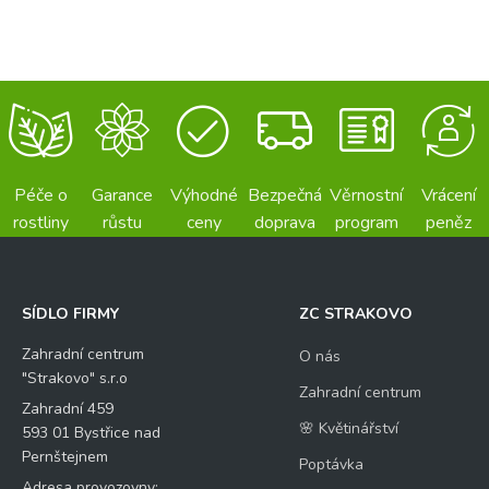
Péče o
Garance
Výhodné
Bezpečná
Věrnostní
Vrácení
rostliny
růstu
ceny
doprava
program
peněz
SÍDLO FIRMY
ZC STRAKOVO
Zahradní centrum
O nás
"Strakovo" s.r.o
Zahradní centrum
Zahradní 459
🌸 Květinářství
593 01 Bystřice nad
Pernštejnem
Poptávka
Adresa provozovny: