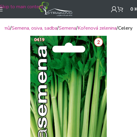
Skip to main content
0
Domů
Semena, osiva, sadba
Semena
Kořenová zelenina
Celery