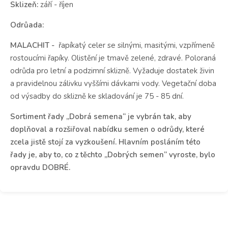
Sklizeň:
září - říjen
Odrůada:
MALACHIT -
řapíkatý celer se silnými, masitými, vzpřímeně
rostoucími řapíky. Olistění je tmavě zelené, zdravé. Poloraná
odrůda pro letní a podzimní sklizně. Vyžaduje dostatek živin
a pravidelnou zálivku vyššími dávkami vody. Vegetační doba
od výsadby do sklizně ke skladování je 75 - 85 dní.
Sortiment řady „Dobrá semena“ je vybrán tak, aby
doplňoval a rozšiřoval nabídku semen o odrůdy, které
zcela jistě stojí za vyzkoušení. Hlavním posláním této
řady je, aby to, co z těchto „Dobrých semen“ vyroste, bylo
opravdu DOBRÉ.