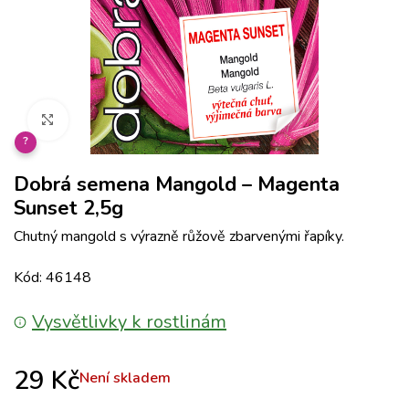
Klikněte pro zvětšení
?
Dobrá semena Mangold – Magenta
Sunset 2,5g
Chutný mangold s výrazně růžově zbarvenými řapíky.
Kód: 46148
Vysvětlivky k rostlinám
29
Kč
Není skladem