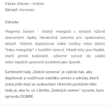
Výsev
: březen – květen
Sklizeň
: červenec
Odrůda:
Magenta Sunset - chutný mangold s výrazně růžově
zbarvenými řapíky. Nenáročná zelenina pro opakovanou
sklizeň. Můžete dopěstovat velké rostliny nebo sklízet
"baby mangoldy" z hustších výsevů. Mladé listy jsou hladké,
starší jemně bublinaté, výborné syrové do salátů
nebo tepelně upravené podobně jako špenát.
Sortiment řady „Dobrá semena“ je vybrán tak, aby
doplňoval a rozšiřoval nabídku semen o odrůdy, které
zcela jistě stojí za vyzkoušení. Hlavním posláním této
řady je, aby to, co z těchto „Dobrých semen“ vyroste, bylo
opravdu DOBRÉ.