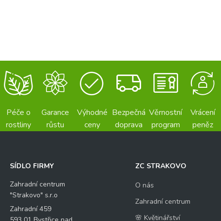
Péče o
Garance
Výhodné
Bezpečná
Věrnostní
Vrácení
rostliny
růstu
ceny
doprava
program
peněz
SÍDLO FIRMY
ZC STRAKOVO
Zahradní centrum
O nás
"Strakovo" s.r.o
Zahradní centrum
Zahradní 459
🌸 Květinářství
593 01 Bystřice nad