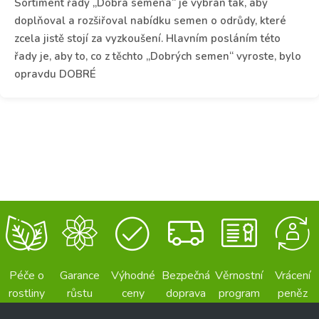
Sortiment řady „Dobrá semena“ je vybrán tak, aby
doplňoval a rozšiřoval nabídku semen o odrůdy, které
zcela jistě stojí za vyzkoušení. Hlavním posláním této
řady je, aby to, co z těchto „Dobrých semen“ vyroste, bylo
opravdu DOBRÉ
Péče o
Garance
Výhodné
Bezpečná
Věrnostní
Vrácení
rostliny
růstu
ceny
doprava
program
peněz