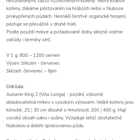
nevzhlednými, často rozvětvenými kořeny. Velmi kvalitní
kořeny získáme pěstováním na hrůbcích nebo v hluboce
prokypřených půdách. Nesnáší čerstvé organické hnojení,
pěstuje se převážně v druhé trati.
Podle použití mrkve a požadované doby sklizně volíme
odrůdy i termíny setí.
V 1 g: 800 – 1200 semen
Výsev: březen - červenec
Sklizeň: červenec – říjen
Odrůda:
Autumn King 2 (Vita Longa) - pozdní, výborně
skladovatelná mrkev s vysokým výnosem. Velké kořeny jsou
kónické, 25 ¦ 30 cm dlouhé o hmotnosti 200 ¦ 400 g. Mají
vysoký obsah cukru i sušiny. Vyžaduje lehčí, dostatečně
hlubokou a dobře zpracovanou půdu.