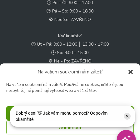
🕑 Po – Čt: 9:00 – 17:00
🕑 Pá – So: 9:00 – 18:00
🚫 Neděle: ZAVŘENO
Květinářství
🕑 Ut – Pá: 9:00 - 12:00 │ 13:00 - 17:00
🕑 So: 9:00 – 15:00
🚫 Ne - Po: ZAVŘENO
Na vašem soukromí nám záleží
Rychlý kontakt:
Na vašem soukromí nám záleží. Používáme cookies, některé jsou
✉️ e-shop@zcstrakovo.cz
nezbytné, jiné pomáhají vylepšit web a váš zážitek.
Sledujte nás:
Příjmout
Odmítnout
© 2026 Zahradní centrum "Strakovo" s.r.o. – Všechna práva vyhrazena. |