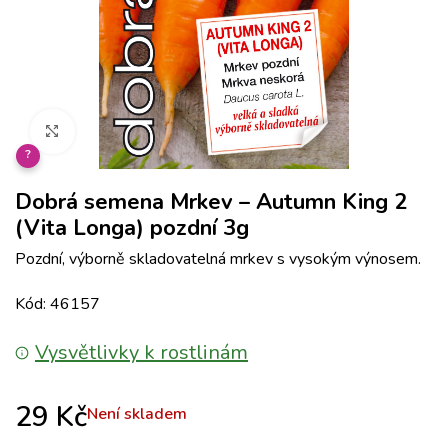
Klikněte pro zvětšení
?
Dobrá semena Mrkev – Autumn King 2
(Vita Longa) pozdní 3g
Pozdní, výborně skladovatelná mrkev s vysokým výnosem.
Kód: 46157
Vysvětlivky k rostlinám
29
Kč
Není skladem