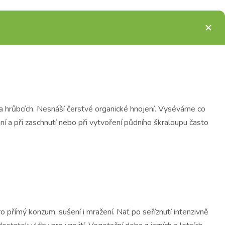
na hrůbcích. Nesnáší čerstvé organické hnojení. Vyséváme co
ní a při zaschnutí nebo při vytvoření půdního škraloupu často
o přímý konzum, sušení i mražení. Nať po seříznutí intenzivně