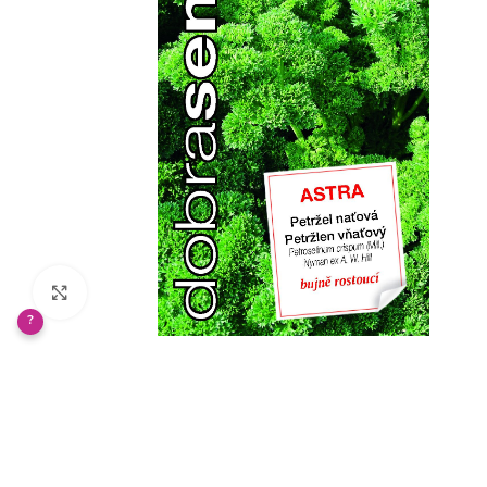
Klikněte pro zvětšení
?