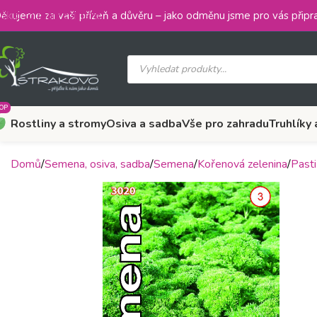
Skip to main content
ěkujeme za vaši přízeň a důvěru – jako odměnu jsme pro vás připra
OP
Rostliny a stromy
Osiva a sadba
Vše pro zahradu
Truhlíky 
Domů
Semena, osiva, sadba
Semena
Kořenová zelenina
Pasti