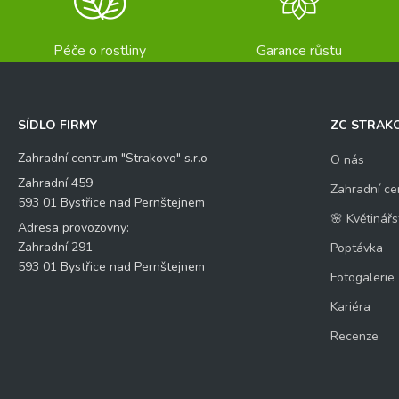
Péče o rostliny
Garance růstu
SÍDLO FIRMY
ZC STRAK
Zahradní centrum "Strakovo" s.r.o
O nás
Zahradní 459
Zahradní ce
593 01 Bystřice nad Pernštejnem
🌸 Květinářs
Adresa provozovny:
Zahradní 291
Poptávka
593 01 Bystřice nad Pernštejnem
Fotogalerie
Kariéra
Recenze