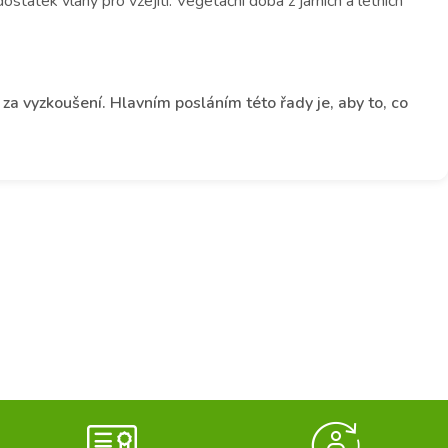
tatek vláhy pro vzejití. Vegetační doba z jarních a letních
 za vyzkoušení. Hlavním posláním této řady je, aby to, co