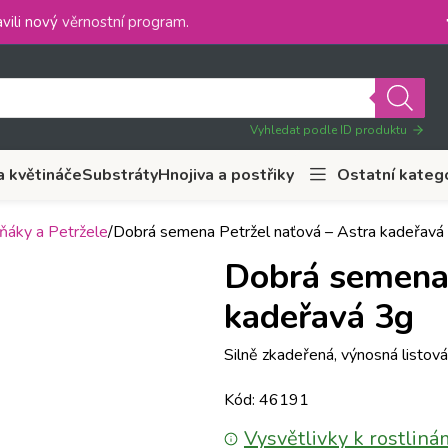
vili nový
věrnostní program
.
Vyhledat podle ID produktu
a květináče
Substráty
Hnojiva a postřiky
Ostatní kateg
ňáky a Petržele
Dobrá semena Petržel naťová – Astra kadeřavá
Dobrá semena 
kadeřavá 3g
Silně zkadeřená, výnosná listová 
Kód: 46191
Vysvětlivky k rostliná