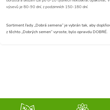
obrůstá a sklizeň lze po 8-10 týdnech několikrát opakovat. Vy
výsevů je 80-90 dní, z podzimních 150-180 dní.
Sortiment řady „Dobrá semena“ je vybrán tak, aby doplňoval
z těchto „Dobrých semen“ vyroste, bylo opravdu DOBRÉ.