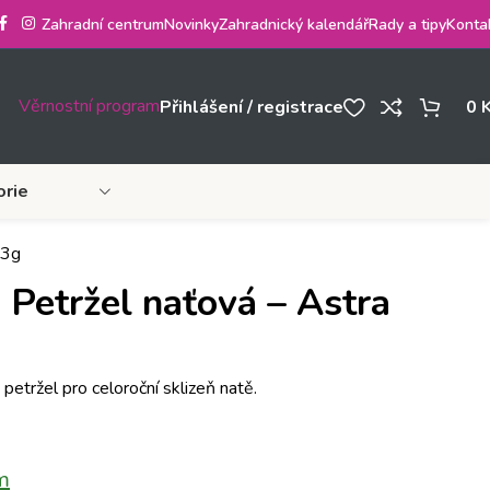
Zahradní centrum
Novinky
Zahradnický kalendář
Rady a tipy
Konta
Věrnostní program
Přihlášení / registrace
0
orie
 3g
Petržel naťová – Astra
petržel pro celoroční sklizeň natě.
m