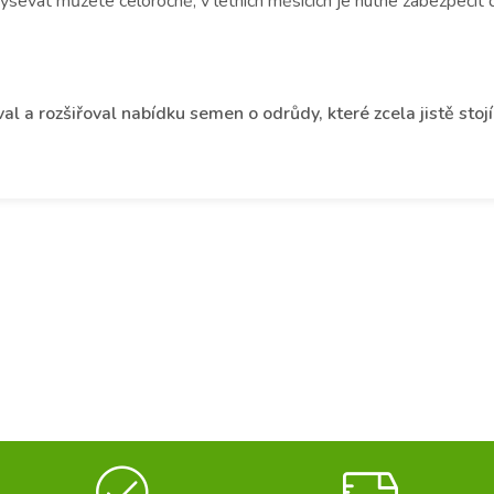
sévat můžete celoročně, v letních měsících je nutné zabezpečit dos
 a rozšiřoval nabídku semen o odrůdy, které zcela jistě stojí