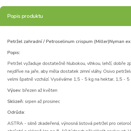
Popis produktu
Petržel zahradní / Petroselinum crispum (Miller)Nyman ex
Popis:
Petržel vyžaduje dostatečně hlubokou, vlhkou, lehčí, dobře z
nejdříve na jaře, aby měla dostatek zimní vláhy. Osivo petrže
velmi špatně vzchází. Vyséváme 1,5 - 5 kg na hektar, 1,5 - 5
Výsev:
březen až květen
Sklizeň:
srpen až prosinec
Odrůda
:
ASTRA - silně zkadeřená, výnosná listová petržel pro celoročn