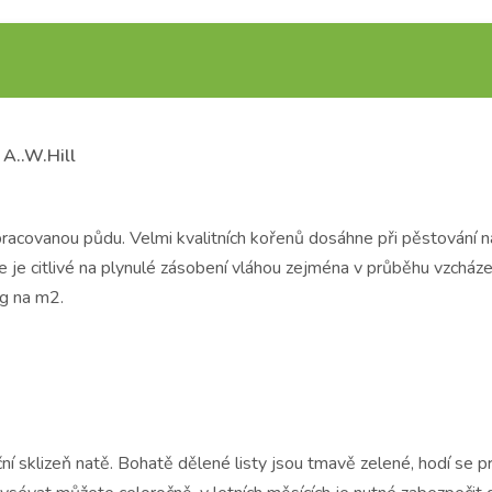
 A..W.Hill
pracovanou půdu. Velmi kvalitních kořenů dosáhne při pěstování 
le je citlivé na plynulé zásobení vláhou zejména v průběhu vzcháze
 g na m2.
í sklizeň natě. Bohatě dělené listy jsou tmavě zelené, hodí se pr