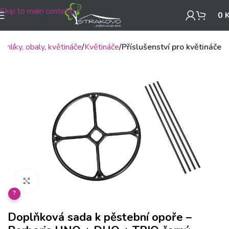
Skip to main content
0
ruhlíky, obaly, květináče
Květináče
Příslušenství pro květináče
Klikněte pro zvětšení
?
Doplňková sada k pěstební opoře –