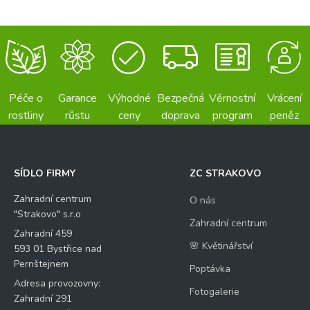
Péče o
Garance
Výhodné
Bezpečná
Věrnostní
Vrácení
rostliny
růstu
ceny
doprava
program
peněz
SÍDLO FIRMY
ZC STRAKOVO
Zahradní centrum
O nás
"Strakovo" s.r.o
Zahradní centrum
Zahradní 459
🌸 Květinářství
593 01 Bystřice nad
Pernštejnem
Poptávka
Adresa provozovny:
Fotogalerie
Zahradní 291