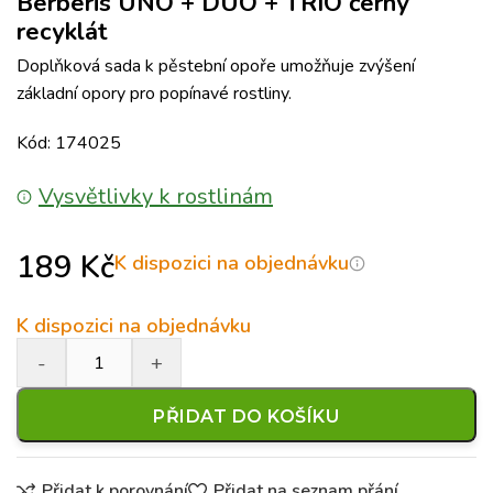
Berberis UNO + DUO + TRIO černý
recyklát
Doplňková sada k pěstební opoře umožňuje zvýšení
základní opory pro popínavé rostliny.
Kód: 174025
Vysvětlivky k rostlinám
189
Kč
K dispozici na objednávku
K dispozici na objednávku
PŘIDAT DO KOŠÍKU
Přidat k porovnání
Přidat na seznam přání