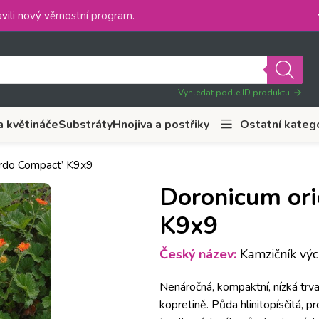
vili nový
věrnostní program
.
Vyhledat podle ID produktu
a květináče
Substráty
Hnojiva a postřiky
Ostatní kateg
ardo Compact’ K9x9
Doronicum ori
K9x9
Český název:
Kamzičník výc
Nenáročná, kompaktní, nízká trva
kopretině. Půda hlinitopísčitá, 