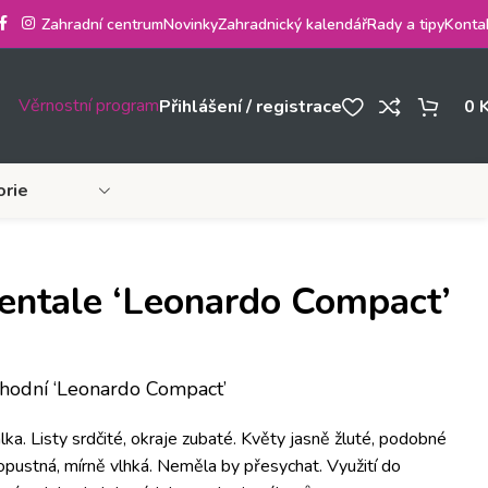
Zahradní centrum
Novinky
Zahradnický kalendář
Rady a tipy
Konta
Věrnostní program
Přihlášení / registrace
0
orie
entale ‘Leonardo Compact’
hodní ‘Leonardo Compact’
lka. Listy srdčité, okraje zubaté. Květy jasně žluté, podobné
propustná, mírně vlhká. Neměla by přesychat. Využití do