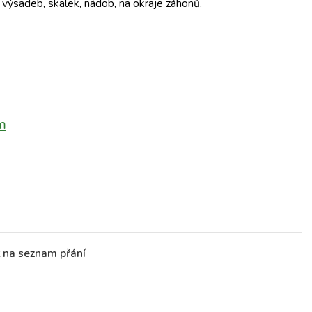
 výsadeb, skalek, nádob, na okraje záhonů.
m
t na seznam přání