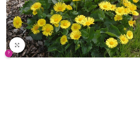
Klikněte pro zvětšení
?