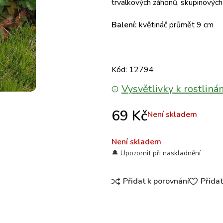
trvalkových záhonů, skupinových
Balení:
květináč průmět 9 cm
Kód: 12794
Vysvětlivky k rostliná
69
Kč
Není skladem
Není skladem
Přidat k porovnání
Přida