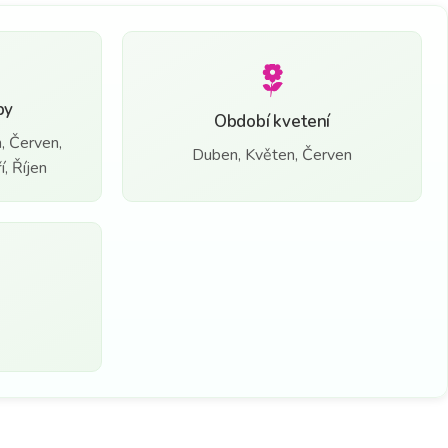
by
Období kvetení
, Červen,
Duben, Květen, Červen
, Říjen