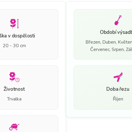
Období výsad
ška v dospělosti
Březen, Duben, Květen
20 - 30 cm
Červenec, Srpen, Září
Životnost
Doba řezu
Trvalka
Říjen