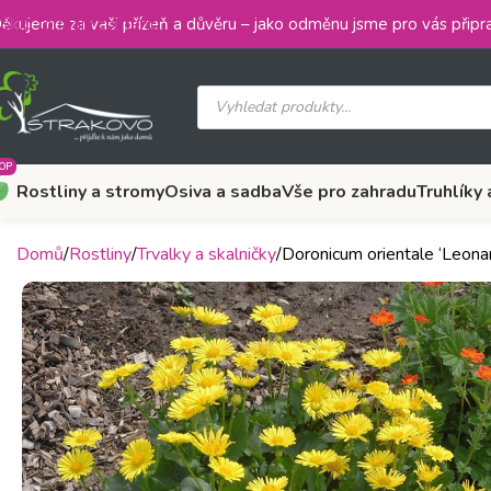
Skip to main content
ěkujeme za vaši přízeň a důvěru – jako odměnu jsme pro vás připra
OP
Rostliny a stromy
Osiva a sadba
Vše pro zahradu
Truhlíky 
Domů
Rostliny
Trvalky a skalničky
Doronicum orientale ‘Leon