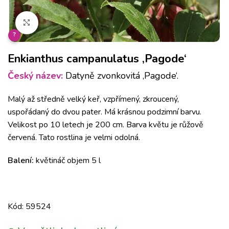
Klikněte pro zvětšení
?
Enkianthus campanulatus ‚Pagode‘
Český název:
Datyně zvonkovitá ‚Pagode‘.
Malý až středně velký keř, vzpřímený, zkroucený,
uspořádaný do dvou pater. Má krásnou podzimní barvu.
Velikost po 10 letech je 200 cm. Barva květu je růžově
červená. Tato rostlina je velmi odolná.
Balení:
květináč objem 5 l
Kód: 59524