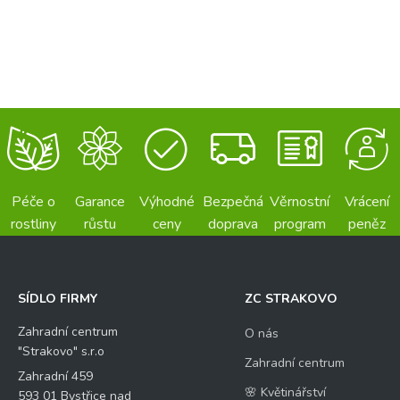
Péče o
Garance
Výhodné
Bezpečná
Věrnostní
Vrácení
rostliny
růstu
ceny
doprava
program
peněz
SÍDLO FIRMY
ZC STRAKOVO
Zahradní centrum
O nás
"Strakovo" s.r.o
Zahradní centrum
Zahradní 459
🌸 Květinářství
593 01 Bystřice nad