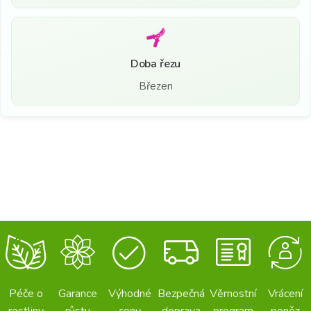
Doba řezu
Březen
Péče o
Garance
Výhodné
Bezpečná
Věrnostní
Vrácení
rostliny
růstu
ceny
doprava
program
peněz