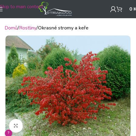
Skip to main content
0
Domů
Rostliny
Okrasné stromy a keře
Klikněte pro zvětšení
?