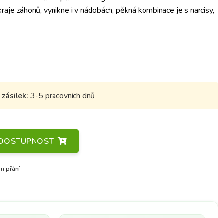
kraje záhonů, vynikne i v nádobách, pěkná kombinace je s narcisy,
zásilek:
3-5 pracovních dnů
A DOSTUPNOST
m přání