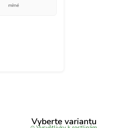
mírné
Vyberte variantu
Vysvětlivky k rostlinám