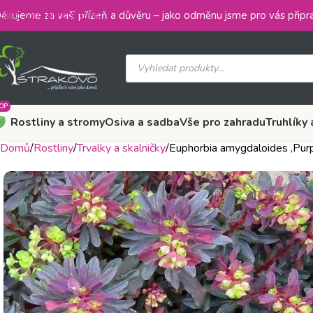
Skip to main content
ěkujeme za vaši přízeň a důvěru – jako odměnu jsme pro vás připra
OP
Rostliny a stromy
Osiva a sadba
Vše pro zahradu
Truhlíky 
Domů
Rostliny
Trvalky a skalničky
Euphorbia amygdaloides ‚Pur