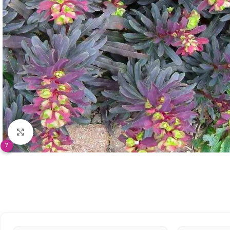
Klikněte pro zvětšení
?