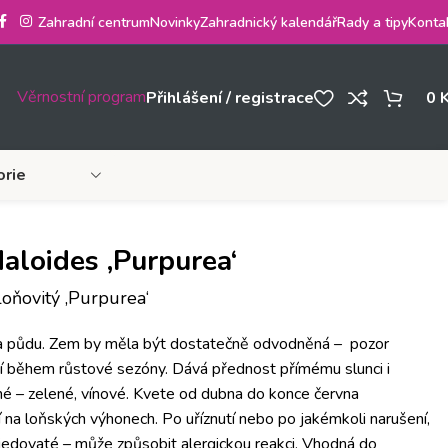
Zahradní centrum
Novinky
Zahradnický kalendář
Rady a tipy
Konta
Věrnostní program
Přihlášení / registrace
0
orie
loides ‚Purpurea‘
ňovitý ‚Purpurea‘
na půdu. Zem by měla být dostatečně odvodněná – pozor
í během růstové sezóny. Dává přednost přímému slunci i
vné – zelené, vínové. Kvete od dubna do konce června
í na loňských výhonech. Po uříznutí nebo po jakémkoli narušení,
je jedovaté – může způsobit alergickou reakci. Vhodná do