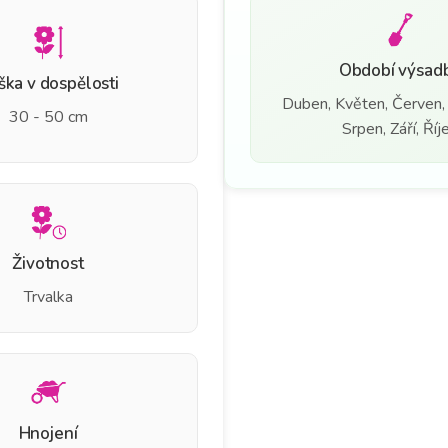
Období výsad
ška v dospělosti
Duben, Květen, Červen,
30 - 50 cm
Srpen, Září, Říj
Životnost
Trvalka
Hnojení