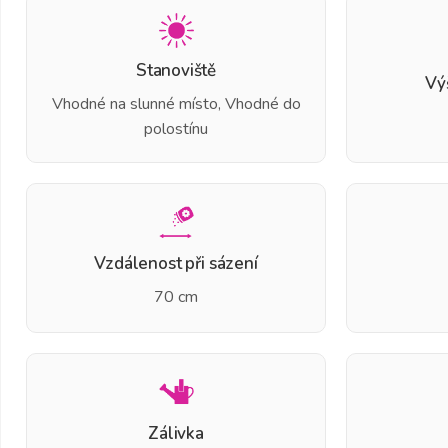
Stanoviště
Vý
Vhodné na slunné místo, Vhodné do
polostínu
Vzdálenost při sázení
70 cm
Zálivka