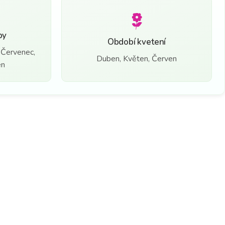
by
Období kvetení
 Červenec,
Duben, Květen, Červen
en