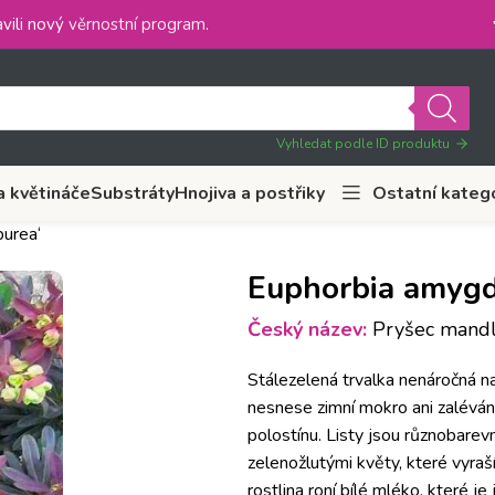
vili nový
věrnostní program
.
Vyhledat podle ID produktu
a květináče
Substráty
Hnojiva a postřiky
Ostatní kateg
purea‘
Euphorbia amygda
Český název:
Pryšec mandlo
Stálezelená trvalka nenáročná 
nesnese zimní mokro ani zaléván
polostínu. Listy jsou různobare
zelenožlutými květy, které vyraš
rostlina roní bílé mléko, které 